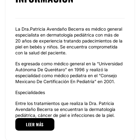
La Dra.Patricia Avendaño Becerra es médico general
especialista en dermatología pediátrica con más de
20 años de experiencia tratando padecimientos de la
piel en bebés y niños. Se encuentra comprometida
con la salud del paciente.
Es egresada como médico general en la “Universidad
Autónoma De Querétaro” en 1996 y realizó la
especialidad como médico pediatra en el “Consejo
Mexicano De Certificación En Pediatría” en 2001.
Especialidades
Entre los tratamientos que realiza la Dra. Patricia
Avendaño Becerra se encuentran la dermatología
pediátrica, cáncer de piel e infecciones de la piel.
LEER MÁS
La dermatología pediátrica trata a los niños desde el
nacimiento hasta el final de la adolescencia.
Diagnostican enfermedades cutáneas incluyendo