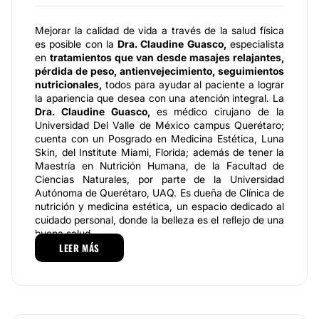
Mejorar la calidad de vida a través de la salud física
es posible con la
Dra. Claudine Guasco,
especialista
en
tratamientos que van desde masajes relajantes,
pérdida de peso, antienvejecimiento, seguimientos
nutricionales,
todos para ayudar al paciente a lograr
la apariencia que desea con una atención integral. La
Dra. Claudine Guasco,
es médico cirujano de la
Universidad Del Valle de México campus Querétaro;
cuenta con un Posgrado en Medicina Estética, Luna
Skin, del Institute Miami, Florida; además de tener la
Maestría en Nutrición Humana, de la Facultad de
Ciencias Naturales, por parte de la Universidad
Autónoma de Querétaro, UAQ. Es dueña de Clínica de
nutrición y medicina estética, un espacio dedicado al
cuidado personal, donde la belleza es el reﬂejo de una
buena salud.
LEER MÁS
La
Dra. Claudine Guasco
se mantiene en constante
actualización para ofrecer los mejores servicios
dentro de su especialización asistiendo a cursos y
congresos como: Congreso Internacional de Nutrición
Pediátrica IV Congreso 2007; Curso de Actualización