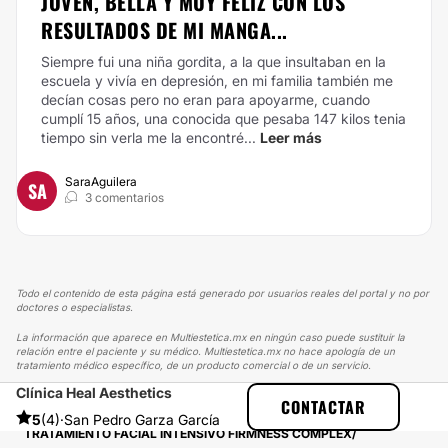
JOVEN, BELLA Y MUY FELIZ CON LOS
RESULTADOS DE MI MANGA...
Siempre fui una niña gordita, a la que insultaban en la
escuela y vivía en depresión, en mi familia también me
decían cosas pero no eran para apoyarme, cuando
cumplí 15 años, una conocida que pesaba 147 kilos tenia
tiempo sin verla me la encontré...
Leer más
SaraAguilera
SA
3 comentarios
Todo el contenido de esta página está generado por usuarios reales del portal y no por
doctores o especialistas.
La información que aparece en Multiestetica.mx en ningún caso puede sustituir la
relación entre el paciente y su médico. Multiestetica.mx no hace apología de un
tratamiento médico específico, de un producto comercial o de un servicio.
Clínica Heal Aesthetics
MULTIESTETICA
EXPERIENCIAS
CONTACTAR
EXPERIENCIAS SOBRE TRATAMIENTOS FACIALES
5
(4)
·
San Pedro Garza García
TRATAMIENTO FACIAL INTENSIVO FIRMNESS COMPLEX