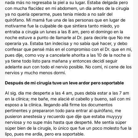
nada más no regresaba la piel a su lugar. Estaba delgada pero
con mucha flacidez en mi abdomem, un día antes de la cirugía
ya no quería operarme, pues tenía miedo a no salir del
quirófano. Mi mamá fue una de las personas que en lugar de
motivarme fue la culpable de que sintiera tanto miedo, yo
entraba a cirugía un lunes a las 8 am, pero el domingo en la
noche estuve a punto de llamarle al Dr. para decirle que No me
operaria ya. Estaba tan indecisa y no sabía qué hacer, y debo
confesar que pensé más en el compromiso con el Dr. que en mi,
pues dije, como voy a cancelarle ahorita a las 10 de la noche si
ya tiene todo listo para mañana y entonces decidí seguir
adelante aun con todo el nervio posible. No comí, ni cene de los
nervios y mucho menos dormí.
Después de mi cirugía tuve un leve ardor pero soportable
Al sig. dia me desperte a las 4 am, pues debía estar a las 7 am
en la clínica; me bañe, me alacié el cabello y bueno, salí con mi
esposo a la clínica. llegando allá firme los documentos
pertinentes y prepararon todo para entrar al quirófano, me
pusieron anestesia y recuerdo que dije que estaba muyyyy
nerviosa y no supe más hasta que desperté. Me sentía súper
súper bien de la cirugía, lo único que fue un poco molesto fue la
lipo, pues me ardía, pero era soportable.