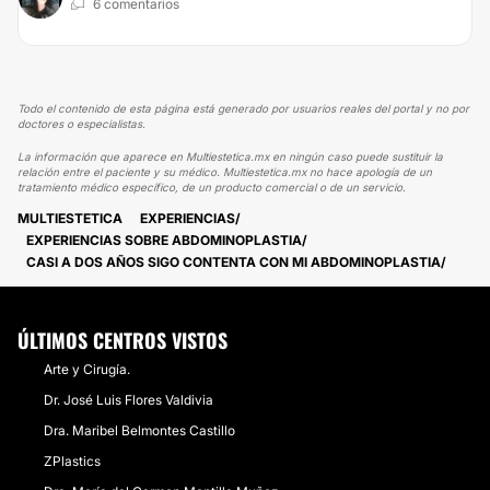
6 comentarios
Todo el contenido de esta página está generado por usuarios reales del portal y no por
doctores o especialistas.
La información que aparece en Multiestetica.mx en ningún caso puede sustituir la
relación entre el paciente y su médico. Multiestetica.mx no hace apología de un
tratamiento médico específico, de un producto comercial o de un servicio.
MULTIESTETICA
EXPERIENCIAS
EXPERIENCIAS SOBRE ABDOMINOPLASTIA
CASI A DOS AÑOS SIGO CONTENTA CON MI ABDOMINOPLASTIA
ÚLTIMOS CENTROS VISTOS
Arte y Cirugía.
Dr. José Luis Flores Valdivia
Dra. Maribel Belmontes Castillo
ZPlastics