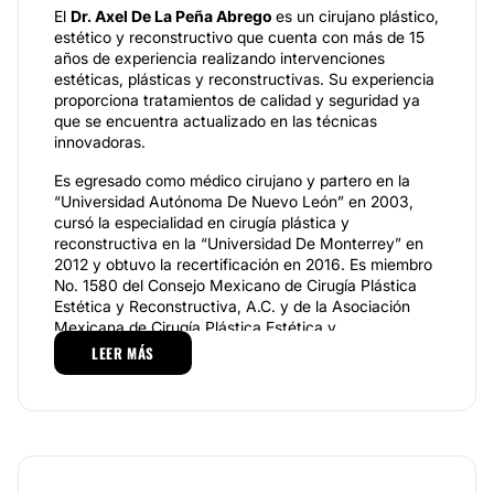
El
Dr. Axel De La Peña Abrego
es un cirujano plástico,
estético y reconstructivo que cuenta con más de 15
años de experiencia realizando intervenciones
estéticas, plásticas y reconstructivas. Su experiencia
proporciona tratamientos de calidad y seguridad ya
que se encuentra actualizado en las técnicas
innovadoras.
Es egresado como médico cirujano y partero en la
“Universidad Autónoma De Nuevo León” en 2003,
cursó la especialidad en cirugía plástica y
reconstructiva en la “Universidad De Monterrey” en
2012 y obtuvo la recertificación en 2016. Es miembro
No. 1580 del Consejo Mexicano de Cirugía Plástica
Estética y Reconstructiva, A.C. y de la Asociación
Mexicana de Cirugía Plástica Estética y
Reconstructiva, A.C.
LEER MÁS
Especialidades
Entre las especialidades del
Dr. Axel De La Peña
Abrego
se encuentran el aumento de busto, la
reducción de busto y la liposucción.