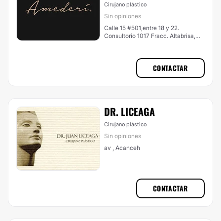
Cirujano plástico
Sin opiniones
Calle 15 #501,entre 18 y 22.
Consultorio 1017 Fracc. Altabrisa,
Mérida
CONTACTAR
DR. LICEAGA
Cirujano plástico
Sin opiniones
av , Acanceh
CONTACTAR