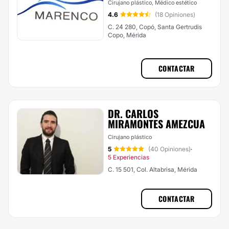
Cirujano plástico, Médico estético
4.6
(18 Opiniones)
C. 24 280, Copó, Santa Gertrudis
Copo, Mérida
CONTACTAR
DR. CARLOS
MIRAMONTES AMEZCUA
Cirujano plástico
5
(40 Opiniones)
·
5 Experiencias
C. 15 501, Col. Altabrisa, Mérida
CONTACTAR