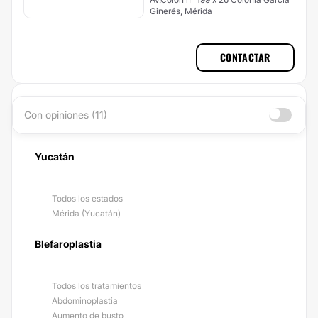
Ginerés, Mérida
CONTACTAR
Con opiniones (11)
Yucatán
Todos los estados
Mérida (Yucatán)
Blefaroplastia
Todos los tratamientos
Abdominoplastia
Aumento de busto