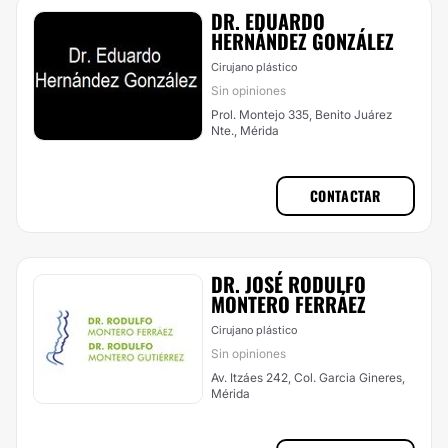
DR. EDUARDO
HERNÁNDEZ GONZÁLEZ
Cirujano plástico
Sin opiniones
Prol. Montejo 335, Benito Juárez
Nte., Mérida
CONTACTAR
DR. JOSÉ RODULFO
MONTERO FERRÁEZ
Cirujano plástico
Sin opiniones
Av. Itzáes 242, Col. Garcia Gineres,
Mérida