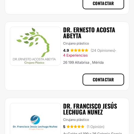
CONTACTAR
DR. ERNESTO ACOSTA
ABEYTA
Cirujano plástico
4.9
(24 Opiniones)
·
4 Experiencias
26 199 Altabrisa , Mérida
CONTACTAR
DR. FRANCISCO JESÚS
LECHUGA NUÑEZ
Cirujano plástico
5
(1 Opinión)
Av.Colón n° 199 x 26 Colonia García