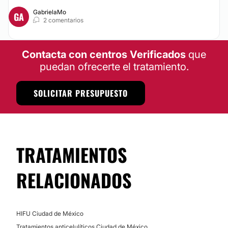
GabrielaMo
GA
2 comentarios
Contacta con centros Verificados
que
puedan ofrecerte el tratamiento.
SOLICITAR PRESUPUESTO
TRATAMIENTOS
RELACIONADOS
HIFU Ciudad de México
Tratamientos anticelulíticos Ciudad de México