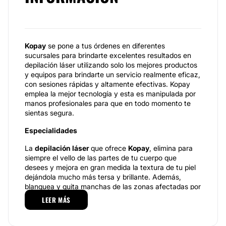
Kopay
se pone a tus órdenes en diferentes
sucursales para brindarte excelentes resultados en
depilación láser utilizando solo los mejores productos
y equipos para brindarte un servicio realmente eficaz,
con sesiones rápidas y altamente efectivas. Kopay
emplea la mejor tecnología y esta es manipulada por
manos profesionales para que en todo momento te
sientas segura.
Especialidades
La
depilación láser
que ofrece
Kopay
, elimina para
siempre el vello de las partes de tu cuerpo que
desees y mejora en gran medida la textura de tu piel
dejándola mucho más tersa y brillante. Además,
blanquea y quita manchas de las zonas afectadas por
otros métodos de depilación. El láser que se utiliza
LEER MÁS
tiene una gran longitud de onda lo que ayuda a que
llegue al folículo y desintegre la raíz. Para tu
seguridad, el equipo tiene un sistema de enfriamiento