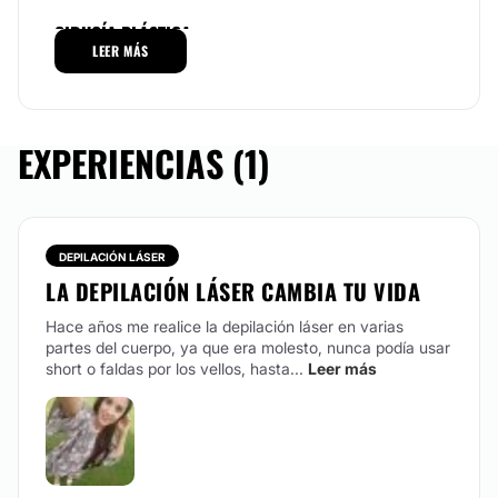
CIRUGÍA PLÁSTICA
Si estás interesada en someterte a alguno de estos
LEER MÁS
procedimientos acércate a las instalaciones de Kopay
ubicadas en Coyoacán,
Ciudad de México
, y conoce
Cirugía varices
los beneficios de ser clienta de este increíble centro
especializado con el mejor equipo de especialistas.
EXPERIENCIAS (1)
Posibilidad de videoconsulta:
No
Financiación o facilidades de pago:
DEPILACIÓN LÁSER
No
LA DEPILACIÓN LÁSER CAMBIA TU VIDA
Hace años me realice la depilación láser en varias
partes del cuerpo, ya que era molesto, nunca podía usar
short o faldas por los vellos, hasta...
Leer más