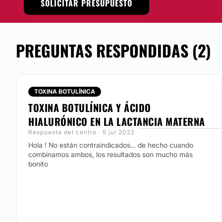
SOLICITAR PRESUPUESTO
Localización
El consultorio de la
Dra. Kristhal Ferreira
se encuentra en 
PREGUNTAS RESPONDIDAS (2)
la Ciudad de México para ofrecer la mejor atención persona
Posibilidad de videoconsulta:
No
TOXINA BOTULÍNICA
Financiación o facilidades de pago:
TOXINA BOTULÍNICA Y ÁCIDO
HIALURÓNICO EN LA LACTANCIA MATERNA
No
Respuesta del centro · 5 jul 2022
Hola ! No están contraindicados… de hecho cuando
combinamos ambos, los resultados son mucho más
bonito