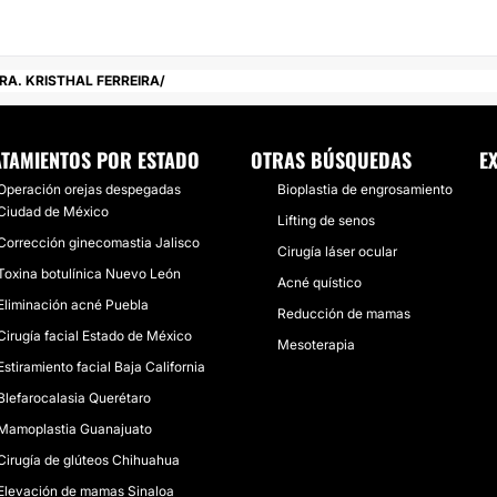
RA. KRISTHAL FERREIRA
TAMIENTOS POR ESTADO
OTRAS BÚSQUEDAS
E
Operación orejas despegadas
Bioplastia de engrosamiento
Ciudad de México
Lifting de senos
Corrección ginecomastia Jalisco
Cirugía láser ocular
Toxina botulínica Nuevo León
Acné quístico
Eliminación acné Puebla
Reducción de mamas
Cirugía facial Estado de México
Mesoterapia
Estiramiento facial Baja California
Blefarocalasia Querétaro
Mamoplastia Guanajuato
Cirugía de glúteos Chihuahua
Elevación de mamas Sinaloa