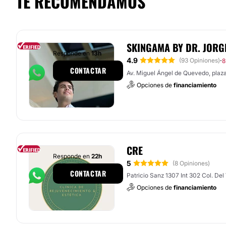
TE RECOMENDAMOS
SKINGAMA BY DR. JORG
Responde en
13h
4.9
·
(93 Opiniones)
8
CONTACTAR
Av. Miguel Ángel de Quevedo, plaz
Opciones de
financiamiento
CRE
Responde en
22h
5
(8 Opiniones)
CONTACTAR
Patricio Sanz 1307 Int 302 Col. Del
Opciones de
financiamiento