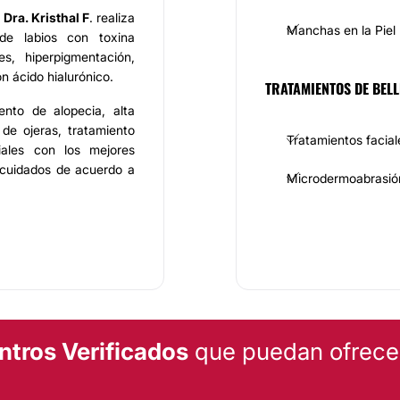
a
Dra. Kristhal F
. realiza
Manchas en la Piel
 de labios con toxina
es, hiperpigmentación,
 ácido hialurónico.
TRATAMIENTOS DE BELL
ento de alopecia, alta
 de ojeras, tratamiento
Tratamientos facial
iales con los mejores
 cuidados de acuerdo a
Microdermoabrasió
adores calificados para
orrespondiente con los
os adecuados para la
ersonalizada y de alta
dad recomendados. Una
ntros Verificados
que puedan ofrecert
gía de vanguardia que
mendación cada vez más