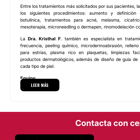
Entre los tratamientos más solicitados por sus pacientes, l
los siguientes procedimientos: aumento y definición
botulínica, tratamientos para acné, melasma, cicatric
mesoterapia, microneedling o dermapen, rinomodelación con
La
Dra. Kristhal F
. también es especialista en tratami
frecuencia, peeling químico, microdermoabrasión, relleno
para estrías, plasma rico en plaquetas, limpiezas fac
productos dermatológicos, además de diseño de guía de
cada tipo de piel.
Equipo
LEER MÁS
La
Dra. Kristhal Ferreira
cuenta con un equipo de colabor
dar atención especializada, ofreciendo la valoración c
tratamientos específicos para cada caso. En espaci
comodidad y agrado de sus pacientes, ofrece atención p
calidad ya que cumple con los estándares de bioseguri
Contacta con ce
excelente opción en un espacio seguro, con aparatolo
brinda resultados satisfactorios y se coloca en la reco
frecuente entre sus clientes.