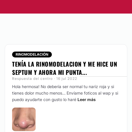
excelente ubicación en
lizada a sus pacientes.
RINOMODELACIÓN
TENÍA LA RINOMODELACION Y ME HICE UN
SEPTUM Y AHORA MI PUNTA...
Respuesta del centro · 16 jul 2022
Hola hermosa! No debería ser normal tu nariz roja y si
tienes dolor mucho menos… Envíame foticos al wap y si
puedo ayudarte con gusto lo haré
Leer más