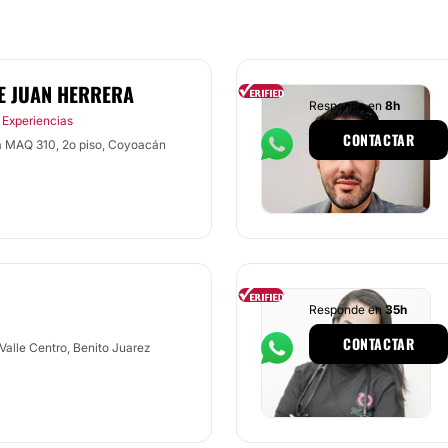
E JUAN HERRERA
Responde en
8h
 Experiencias
CONTACTAR
a MAQ 310, 2o piso, Coyoacán
Responde en
35h
CONTACTAR
 Valle Centro, Benito Juarez