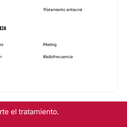
Tratamiento antiacné
EZA
es
Peeling
n
Radiofrecuencia
e el tratamiento.