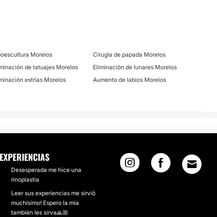
Drenaje linfático
Mesoterapia
n
Tratamientos anticelulíticos
poescultura Morelos
Cirugía de papada Morelos
iminación de tatuajes Morelos
Eliminación de lunares Morelos
Cavitación
iminación estrías Morelos
Aumento de labios Morelos
ugas
Eliminación de lunares
EXPERIENCIAS
Desesperada me hice una
Tratamiento antiacné
rinoplastia
Leer sus experiencias me sirvió
muchísimo! Espero la mia
también les sirva🙏🏼