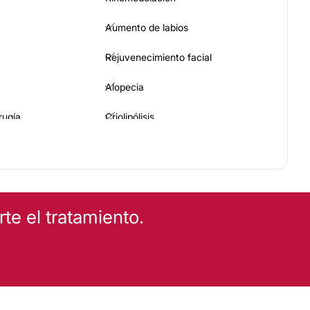
Aumento de labios
Rejuvenecimiento facial
Alopecia
rugía
Criolipólisis
Carboxiterapia
e el tratamiento.
EZA
ajes
Tratamientos faciales
Depilación láser