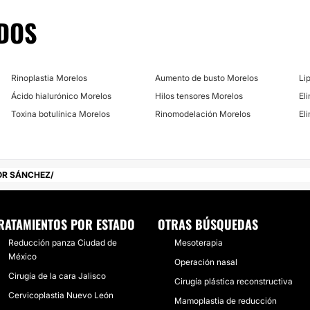
iones de primer nivel,
Dieta
DOS
Micropigmentación
Microdermoabrasió
Rinoplastia Morelos
Aumento de busto Morelos
Li
Ácido hialurónico Morelos
Hilos tensores Morelos
El
Radiofrecuencia
Toxina botulínica Morelos
Rinomodelación Morelos
El
Microblading
DERMATOLOGÍA
OR SÁNCHEZ
Eliminación de verr
RATAMIENTOS POR ESTADO
OTRAS BÚSQUEDAS
Reducción panza Ciudad de
Mesoterapia
Manchas en la Piel
México
Operación nasal
Cirugía de la cara Jalisco
Cirugía plástica reconstructiva
Cervicoplastia Nuevo León
Mamoplastia de reducción