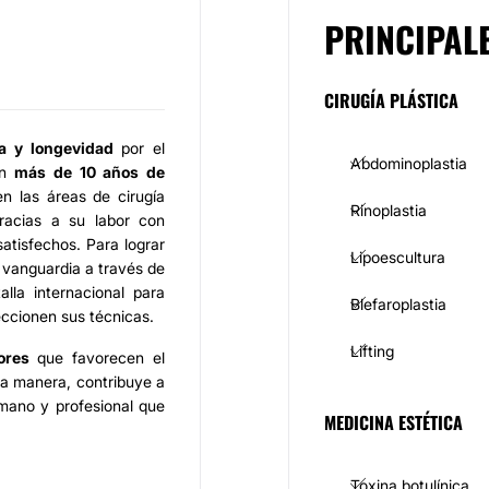
PRINCIPAL
CIRUGÍA PLÁSTICA
ca y longevidad
por el
Abdominoplastia
on
más de 10 años de
n las áreas de cirugía
Rinoplastia
gracias a su labor con
atisfechos. Para lograr
Lipoescultura
 vanguardia a través de
lla internacional para
Blefaroplastia
eccionen sus técnicas.
Lifting
ores
que favorecen el
sta manera, contribuye a
mano y profesional que
MEDICINA ESTÉTICA
Toxina botulínica