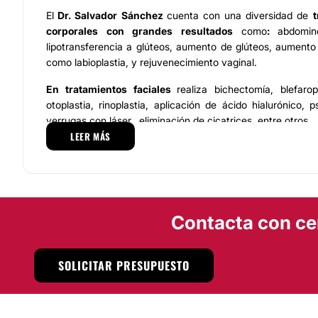
El
Dr. Salvador Sánchez
cuenta con una diversidad de
t
corporales
con grandes resultados
como
:
abdomino
lipotransferencia a glúteos, aumento de glúteos, aumento 
como labioplastia, y rejuvenecimiento vaginal.
En tratamientos faciales
realiza bichectomía, blefaropl
otoplastia, rinoplastia, aplicación de ácido hialurónico, p
verrugas con láser, eliminación de cicatrices, entre otros.
LEER MÁS
Equipo
El
Dr. Salvador Sánchez
ha formado un
equipo de exp
estética,
avalado y calificado para brindar atención integ
personal que se encuentra en continua actualización c
Contacta con ce
mejores técnicas para potenciar la belleza al alcance de
aspecto y calidad de vida. Apoyados en el uso de
tecno
productos especializados,
brindan un servicio de alta ca
SOLICITAR PRESUPUESTO
de la salud.
Localización