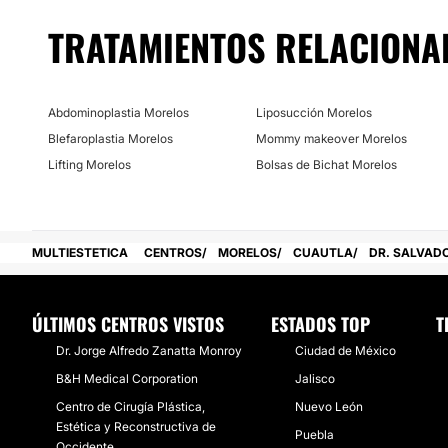
El
Dr. Salvador Sánchez
brinda sus servicios en
instalac
ubicadas
en la ciudad de Cuautla, Morelos.
TRATAMIENTOS RELACIONA
Posibilidad de videoconsulta:
No
Abdominoplastia Morelos
Liposucción Morelos
Financiación o facilidades de pago:
Blefaroplastia Morelos
Mommy makeover Morelos
Lifting Morelos
Bolsas de Bichat Morelos
No
MULTIESTETICA
CENTROS
MORELOS
CUAUTLA
DR. SALVAD
ÚLTIMOS CENTROS VISTOS
ESTADOS TOP
T
Dr. Jorge Alfredo Zanatta Monroy
Ciudad de México
B&H Medical Corporation
Jalisco
Centro de Cirugía Plástica,
Nuevo León
Estética y Reconstructiva de
Puebla
Occidente