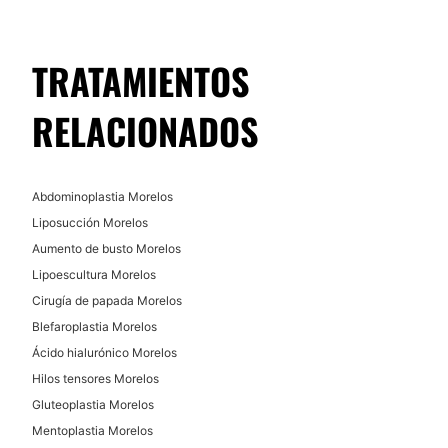
Hilos tensores
Alopecia
TRATAMIENTOS
Blefaroplastia sin cirugía
Criolipólisis
RELACIONADOS
Lipólisis
Hiperhidrosis
Carboxiterapia
Abdominoplastia Morelos
Liposucción Morelos
TRATAMIENTOS DE BELLEZA
Aumento de busto Morelos
Lipoescultura Morelos
HIFU
Cirugía de papada Morelos
Tratamientos faciales
Blefaroplastia Morelos
Peeling
Ácido hialurónico Morelos
Dieta
Hilos tensores Morelos
Gluteoplastia Morelos
Micropigmentación
Mentoplastia Morelos
Drenaje linfático