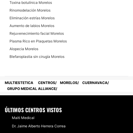
Toxina botulínica Morelos
Mesoterapia
Rinomodelación Morelos
Microdermoabrasión
Eliminación estrías Morelos
Radiofrecuencia
Aumento de labios Morelos
Microblading
Rejuvenecimiento facial Morelos
Cavitación
Plasma Rico en Plaquetas Morelos
Alopecia Morelos
Blefaroplastia sin cirugía Morelos
MULTIESTETICA
CENTROS
MORELOS
CUERNAVACA
GRUPO MEDICAL ALLIANCE
ÚLTIMOS CENTROS VISTOS
Maiti Medical
​Dr. Jaime Alberto Herrera Correa