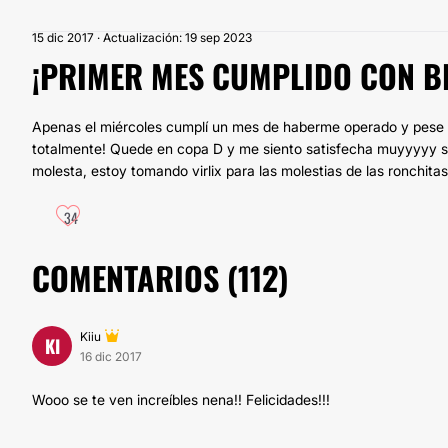
15 dic 2017 · Actualización: 19 sep 2023
¡PRIMER MES CUMPLIDO CON B
Apenas el miércoles cumplí un mes de haberme operado y pese a 
totalmente! Quede en copa D y me siento satisfecha muyyyyy sa
molesta, estoy tomando virlix para las molestias de las ronchitas
34
COMENTARIOS (
112
)
Kiiu
KI
16 dic 2017
Wooo se te ven increíbles nena!! Felicidades!!!