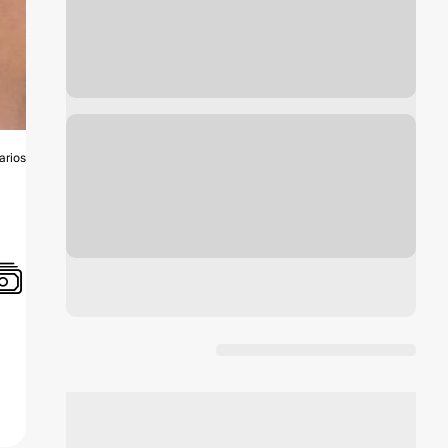
arios
O