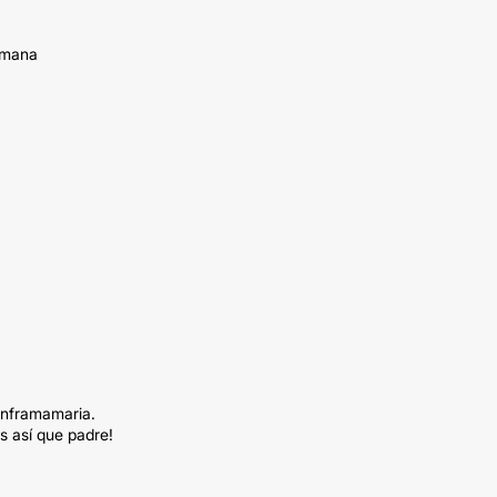
emana
inframamaria.
s así que padre!