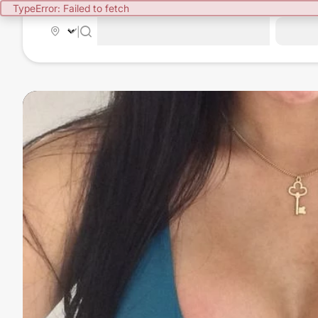
TypeError: Failed to fetch
|