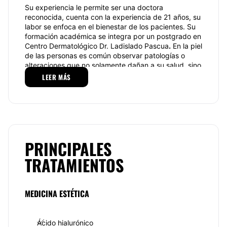
Su experiencia le permite ser una doctora
reconocida, cuenta con la experiencia de 21 años, su
labor se enfoca en el bienestar de los pacientes. Su
formación académica se integra por un postgrado en
Centro Dermatológico Dr. Ladislado Pascua
.
En la piel
de las personas es común observar patologías o
alteraciones que no solamente dañan a su salud, sino
que también afectan la estética. Por lo cual, es
LEER MÁS
importante que usted al notar el primer indicio de
que algo no está bien con su salud, acuda con un
especialista en dermatología. Este profesional se
encarga de realizar una valoración, un estudio
minucioso para identificar qué factores son los que
se ven inmersos en la aparición de cierta patología,
PRINCIPALES
cómo se puede tratar y cómo se puede prevenir.
TRATAMIENTOS
Especialidades
La
Dra. Gloria Margarita López Wence
le ayuda a
las personas
cuidar
de su piel, los servicios se
MEDICINA ESTÉTICA
adquieren en
consultas
, con
atención
y
tratamientos
especializados
, los indicados para
brindar
solución
. En cuanto a los tratamientos, estos
Ácido hialurónico
son a tiempo, mejoran su vida y por supuesto la