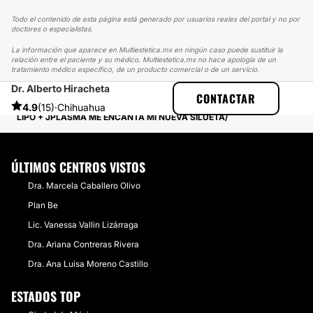
Todo el contenido de esta página está generado por usuarios reales del portal y no por
doctores o especialistas.
La información que aparece en Multiestetica.mx en ningún caso puede sustituir la
relación entre el paciente y su médico. Multiestetica.mx no hace apología de un
tratamiento médico específico, de un producto comercial o de un servicio.
Dr. Alberto Hiracheta
MULTIESTETICA
EXPERIENCIAS
CONTACTAR
EXPERIENCIAS SOBRE LIPOESCULTURA
4.9
(15)
·
Chihuahua
LIPO + JPLASMA ME ENCANTA MI NUEVA SILUETA
ÚLTIMOS CENTROS VISTOS
Dra. Marcela Caballero Olivo
Plan Be
Lic. Vanessa Vallin Lizárraga
Dra. Ariana Contreras Rivera
Dra. Ana Luisa ​Moreno Castillo
ESTADOS TOP