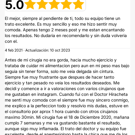
5.0
El mejor, siempre al pendiente de ti, todo su equipo tiene un
trato excelente. Es muy sencillo y eso me hizo sentir muy
comoda. Apenas tengo 2 meses post y me estan encantando
los resultados. No dudaria en recomendarlo y sin duda volveria
con el.
4 feb 2021 · Actualización: 10 oct 2023
Antes de mi cirugia no era gorda, hacia mucho ejercicio y
trataba de cuidar mi alimentacion pero aun en mi peso mas bajo
seguia sin tener forma, solo me veia delgada sin cintura.
Siempre fue muy frustrante que despues de hacer tanto
ejercicio y tan pesado no veia los resultados deseados. Me
decidi y comence a ir a valoraciones con varios cirujanos que
me gustaban en instagram. Cuando fui con el Doctor Hiracheta
me senti muy comoda con el siempre fue muy sincero conmigo,
me explico a la perfeccion todo y resolvio mis dudas, estuve en
el consultorio por aprox 1 hora cuando con otros cirujanos
maximo 30min. Mi cirugia fue el 18 de Diciembre 2020, mañana
cumplo 7 semanas y me va gustando bastante el resultado,
aunque sigo muy inflamada. El trato del doctor y su equipo fue
excelente, desde el anestesiologo hasta la chica que me da los