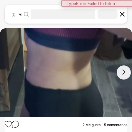
TypeError: Failed to fetch
|
1
/
6
2
Me gusta
5 comentarios
LIPOESCULTURA