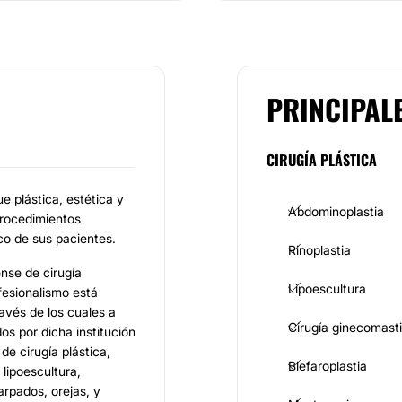
PRINCIPAL
CIRUGÍA PLÁSTICA
e plástica, estética y
Abdominoplastia
procedimientos
ico de sus pacientes.
Rinoplastia
ense de cirugía
Lipoescultura
fesionalismo está
avés de los cuales a
Cirugía ginecomast
s por dicha institución
e cirugía plástica,
Blefaroplastia
lipoescultura,
rpados, orejas, y