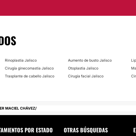
po médico y personal
DOS
Guadalajara (Jalisco).
Rinoplastia Jalisco
Aumento de busto Jalisco
Li
 a tu mejor imagen y
Cirugía ginecomastia Jalisco
Otoplastia Jalisco
Ma
enda tus preocupaciones
Trasplante de cabello Jalisco
Cirugía facial Jalisco
Ci
stético.
IER MACIEL CHÁVEZ
TAMIENTOS POR ESTADO
OTRAS BÚSQUEDAS
E