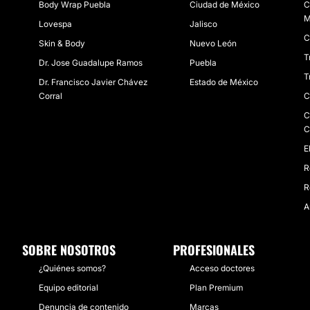
Body Wrap Puebla
Ciudad de México
C
M
Lovespa
Jalisco
C
Skin & Body
Nuevo León
T
Dr. Jose Guadalupe Ramos
Puebla
T
Dr. Francisco Javier Chávez
Estado de México
Corral
C
C
C
E
R
R
A
SOBRE NOSOTROS
PROFESIONALES
¿Quiénes somos?
Acceso doctores
Equipo editorial
Plan Premium
Denuncia de contenido
Marcas