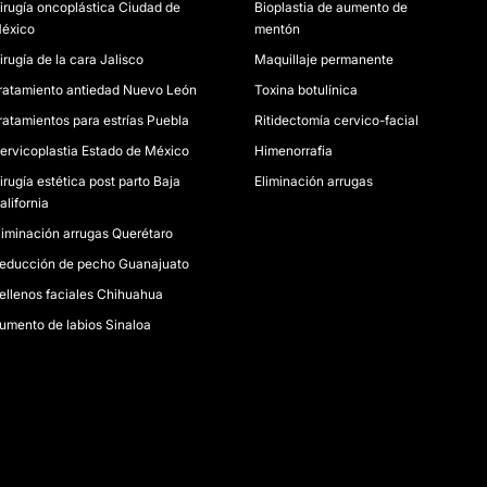
irugía oncoplástica Ciudad de
Bioplastia de aumento de
éxico
mentón
irugía de la cara Jalisco
Maquillaje permanente
ratamiento antiedad Nuevo León
Toxina botulínica
ratamientos para estrías Puebla
Ritidectomía cervico-facial
ervicoplastia Estado de México
Himenorrafia
irugía estética post parto Baja
Eliminación arrugas
alifornia
liminación arrugas Querétaro
educción de pecho Guanajuato
ellenos faciales Chihuahua
umento de labios Sinaloa