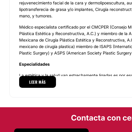
rejuvenecimiento facial de la cara y dermolipoescultura, a
lipotransferecia de grasa y/o implantes, Cirugía reconstruc
mano, y tumores.
Médico especialista certificado por el CMCPER (Consejo M
Plástica Estética y Reconstructiva, A.C.) y miembro de l
Mexicana de Cirugía Plástica Estética y Reconstructiva, A.
mexicano de cirugía plastica) miembro de ISAPS (Internatio
Plastic Surgery) y ASPS (American Society Plastic Surgery
Especialidades
La estética y la salud van estrechamente ligadas es por es
LEER MÁS
siempre acudir a un especialista que te entienda y te dé un
las cosas para que lleves a cabo cualquier tipo de procedim
pacientes del Dr. Javier Maciel Chávez, quedan muy satisf
de nariz o rinoplastias que éste les practica.
Las
cirugías plásticas que realiza desde Guadalajara
, Ja
Contacta con ce
Escultura, Cirugía Plástica Estética, Corrección De Celulitis
muchos otras más. Todos de manera profesional y personali
Maciel Chávez es un especialista en cirugía que plástica, e