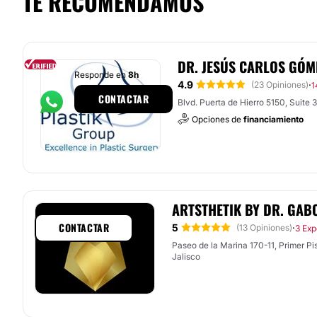
TE RECOMENDAMOS
DR. JESÚS CARLOS GÓ
Responde en
8h
4.9
·
(23 Opiniones)
1
CONTACTAR
Blvd. Puerta de Hierro 5150, Suite 
Opciones de
financiamiento
ARTSTHETIK BY DR. GAB
CONTACTAR
5
·
(13 Opiniones)
3 Exp
Paseo de la Marina 170-11, Primer Piso
Jalisco