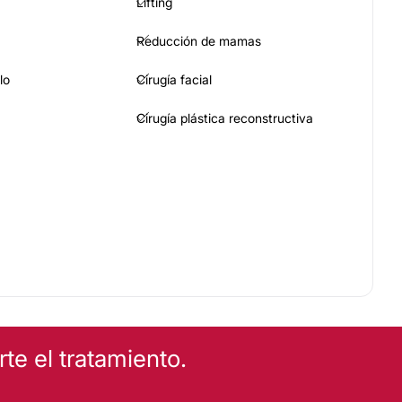
Lifting
Reducción de mamas
lo
Cirugía facial
Cirugía plástica reconstructiva
trices
EZA
e el tratamiento.
ulíticos