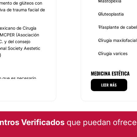
Mastopexia
umento de glúteos con
tiva de trauma facial de
Gluteoplastia
Trasplante de cabel
exicano de Cirugía
a AMCPER (Asociación
Cirugía maxilofacial
C. y del consejo
nal Society Aestetic
Cirugía varices
)
MEDICINA ESTÉTICA
o que es necesario
a visión profesional de
LEER MÁS
Eliminación de cica
iento estético. Los
echos con las cirugías
TRATAMIENTOS DE BELL
lisco son: Dermo Lipo
ntros Verificados
que puedan ofrecert
, Liposucción, entre
Tratamientos anticel
zada. El Dr. Javier
stética y