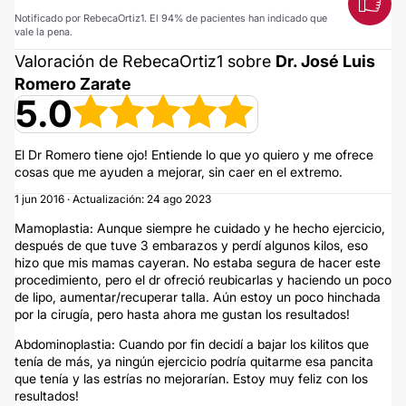
Notificado por RebecaOrtiz1. El 94% de pacientes han indicado que
vale la pena.
Valoración de RebecaOrtiz1 sobre
Dr. José Luis
Romero Zarate
5.0
El Dr Romero tiene ojo! Entiende lo que yo quiero y me ofrece
cosas que me ayuden a mejorar, sin caer en el extremo.
1 jun 2016 · Actualización: 24 ago 2023
Mamoplastia: Aunque siempre he cuidado y he hecho ejercicio,
después de que tuve 3 embarazos y perdí algunos kilos, eso
hizo que mis mamas cayeran. No estaba segura de hacer este
procedimiento, pero el dr ofreció reubicarlas y haciendo un poco
de lipo, aumentar/recuperar talla. Aún estoy un poco hinchada
por la cirugía, pero hasta ahora me gustan los resultados!
Abdominoplastia: Cuando por fin decidí a bajar los kilitos que
tenía de más, ya ningún ejercicio podría quitarme esa pancita
que tenía y las estrías no mejorarían. Estoy muy feliz con los
resultados!