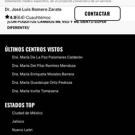
tratamiento médico específico, de un producto comercial o de un servicio.
Dr. José Luis Romero Zarate
MULTIESTETICA
EXPERIENCIAS
CONTACTAR
EXPERIENCIAS SOBRE MOMMY MAKEOVER
4.9
(64)
·
Cuauhtémoc
¡CON POQUITOS CAMBIOS ME VEO Y ME SIENTO SÚPER
DIFERENTE!
ÚLTIMOS CENTROS VISTOS
Dra. María De La Paz Palomares Calderón
Dra. María Del Pilar Ramírez Mendoza
Dra. María Enriqueta Morales Barrera
Dra. María Guadalupe Ortíz Pedroza
Dra. María Irurita Tomasena
ESTADOS TOP
Ciudad de México
Jalisco
Nuevo León