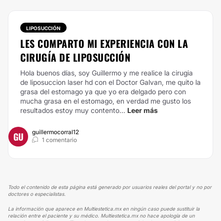
LIPOSUCCIÓN
LES COMPARTO MI EXPERIENCIA CON LA
CIRUGÍA DE LIPOSUCCIÓN
Hola buenos días, soy Guillermo y me realice la cirugia
de liposuccion laser hd con el Doctor Galvan, me quito la
grasa del estomago ya que yo era delgado pero con
mucha grasa en el estomago, en verdad me gusto los
resultados estoy muy contento...
Leer más
guillermocorral12
GU
1 comentario
Todo el contenido de esta página está generado por usuarios reales del portal y no por
doctores o especialistas.
La información que aparece en Multiestetica.mx en ningún caso puede sustituir la
relación entre el paciente y su médico. Multiestetica.mx no hace apología de un