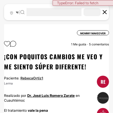
TypeError: Failed to fetch
|
MOMMY MAKEOVER
1
Me gusta
5 comentarios
¡CON POQUITOS CAMBIOS ME VEO Y
ME SIENTO SÚPER DIFERENTE!
Paciente:
RebecaOrtiz1
RE
Lerma
Realizado por
Dr. José Luis Romero Zarate
en
Cuauhtémoc
El tratamiento
vale la pena