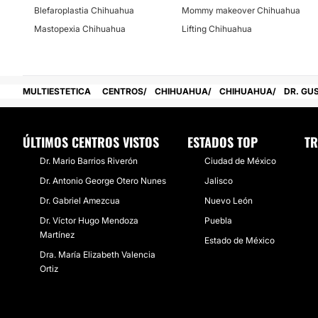
Blefaroplastia Chihuahua
Mommy makeover Chihuahua
No
Mastopexia Chihuahua
Lifting Chihuahua
Financiación o facilidades de pago:
No
MULTIESTETICA
CENTROS
CHIHUAHUA
CHIHUAHUA
DR. GU
ÚLTIMOS CENTROS VISTOS
ESTADOS TOP
TR
Dr. Mario Barrios Riverón
Ciudad de México
Dr. Antonio George Otero Nunes
Jalisco
Dr. Gabriel Amezcua
Nuevo León
Dr. Víctor Hugo Mendoza
Puebla
Martínez
Estado de México
Dra. María Elizabeth Valencia
Ortiz