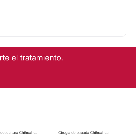
trices
Aumento de labios
Rejuvenecimiento facial
Blefaroplastia sin cirugía
e el tratamiento.
EZA
Dieta
poescultura Chihuahua
Cirugía de papada Chihuahua