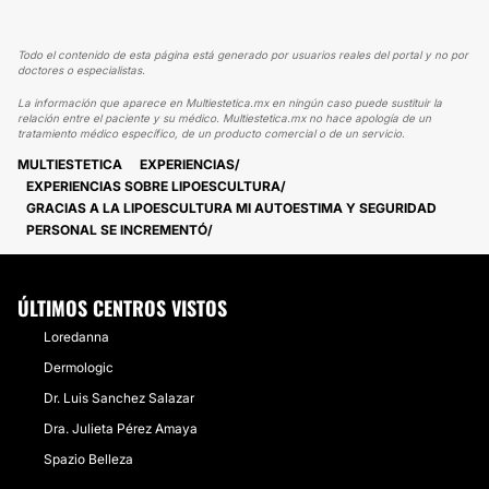
Todo el contenido de esta página está generado por usuarios reales del portal y no por
doctores o especialistas.
La información que aparece en Multiestetica.mx en ningún caso puede sustituir la
relación entre el paciente y su médico. Multiestetica.mx no hace apología de un
tratamiento médico específico, de un producto comercial o de un servicio.
MULTIESTETICA
EXPERIENCIAS
EXPERIENCIAS SOBRE LIPOESCULTURA
GRACIAS A LA LIPOESCULTURA MI AUTOESTIMA Y SEGURIDAD
PERSONAL SE INCREMENTÓ
ÚLTIMOS CENTROS VISTOS
Loredanna
Dermologic
Dr. Luis Sanchez Salazar
Dra. Julieta Pérez Amaya
Spazio Belleza