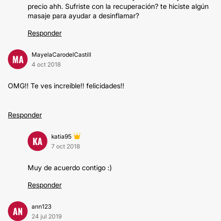
precio ahh. Sufriste con la recuperación? te hiciste algún
masaje para ayudar a desinflamar?
Responder
MayelaCarodelCastill
MA
4 oct 2018
OMG!! Te ves increíble!! felicidades!!
Responder
katia95
KA
7 oct 2018
Muy de acuerdo contigo :)
Responder
ann123
AN
24 jul 2019