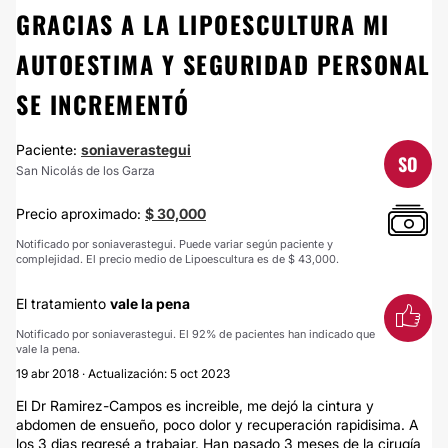
GRACIAS A LA LIPOESCULTURA MI
AUTOESTIMA Y SEGURIDAD PERSONAL
SE INCREMENTÓ
Paciente:
soniaverastegui
SO
San Nicolás de los Garza
Precio aproximado:
$ 30,000
Notificado por soniaverastegui. Puede variar según paciente y
complejidad. El precio medio de Lipoescultura es de $ 43,000.
El tratamiento
vale la pena
Notificado por soniaverastegui. El 92% de pacientes han indicado que
vale la pena.
19 abr 2018 · Actualización: 5 oct 2023
El Dr Ramirez-Campos es increible, me dejó la cintura y
abdomen de ensueño, poco dolor y recuperación rapidisima. A
los 3 dias regresé a trabajar. Han pasado 3 meses de la cirugía