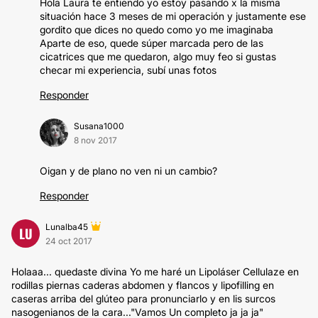
Hola Laura te entiendo yo estoy pasando x la misma
situación hace 3 meses de mi operación y justamente ese
gordito que dices no quedo como yo me imaginaba
Aparte de eso, quede súper marcada pero de las
cicatrices que me quedaron, algo muy feo si gustas
checar mi experiencia, subí unas fotos
Responder
Susana1000
8 nov 2017
Oigan y de plano no ven ni un cambio?
Responder
Lunalba45
LU
24 oct 2017
Holaaa... quedaste divina Yo me haré un Lipoláser Cellulaze en
rodillas piernas caderas abdomen y flancos y lipofilling en
caseras arriba del glúteo para pronunciarlo y en lis surcos
nasogenianos de la cara..."Vamos Un completo ja ja ja"