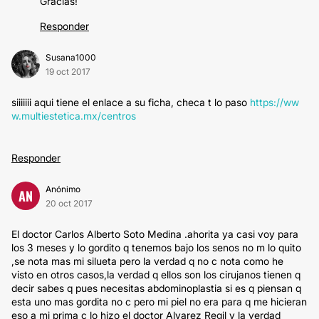
Gracias!
Responder
Susana1000
19 oct 2017
siiiiiii aqui tiene el enlace a su ficha, checa t lo paso
https://ww
w.multiestetica.mx/centros
Responder
Anónimo
AN
20 oct 2017
El doctor Carlos Alberto Soto Medina .ahorita ya casi voy para
los 3 meses y lo gordito q tenemos bajo los senos no m lo quito
,se nota mas mi silueta pero la verdad q no c nota como he
visto en otros casos,la verdad q ellos son los cirujanos tienen q
decir sabes q pues necesitas abdominoplastia si es q piensan q
esta uno mas gordita no c pero mi piel no era para q me hicieran
eso a mi prima c lo hizo el doctor Alvarez Regil y la verdad