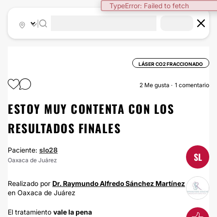
TypeError: Failed to fetch
|
LÁSER CO2 FRACCIONADO
2
Me gusta
1 comentario
ESTOY MUY CONTENTA CON LOS
RESULTADOS FINALES
Paciente:
slo28
SL
Oaxaca de Juárez
Realizado por
Dr. Raymundo Alfredo Sánchez Martínez
en Oaxaca de Juárez
El tratamiento
vale la pena