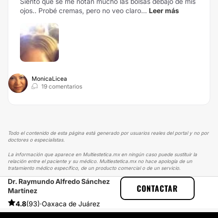
Siento que se me notan mucho las bolsas debajo de mis
ojos.. Probé cremas, pero no veo claro...
Leer más
MonicaLicea
19 comentarios
Todo el contenido de esta página está generado por usuarios reales del portal y no por
doctores o especialistas.
La información que aparece en Multiestetica.mx en ningún caso puede sustituir la
relación entre el paciente y su médico. Multiestetica.mx no hace apología de un
tratamiento médico específico, de un producto comercial o de un servicio.
Dr. Raymundo Alfredo Sánchez
MULTIESTETICA
EXPERIENCIAS
CONTACTAR
Martínez
EXPERIENCIAS SOBRE LÁSER CO2 FRACCIONADO
ESTOY MUY CONTENTA CON LOS RESULTADOS FINALES
4.8
(93)
·
Oaxaca de Juárez