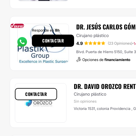
DR. JESÚS CARLOS GÓ
Responde en
8h
Cirujano plástico
CONTACTAR
4.9
·
(23 Opiniones)
1
Blvd. Puerta de Hierro 5150, Suite 
Opciones de
financiamiento
DR. DAVID OROZCO RENT
CONTACTAR
Cirujano plástico
Sin opiniones
Victoria 1531, colonia Providencia , 