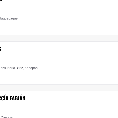
Tlaquepaque
S
 Consultorio B-22, Zapopan
RCÍA FABIÁN
 , Zapopan