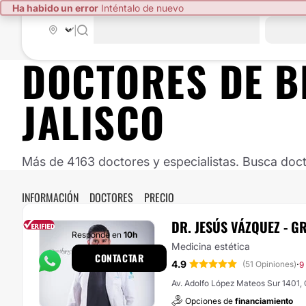
Ha habido un error
Inténtalo de nuevo
|
DOCTORES DE
B
JALISCO
Más de 4163 doctores y especialistas. Busca doct
INFORMACIÓN
DOCTORES
PRECIO
DR. JESÚS VÁZQUEZ - G
Responde en
10h
Medicina estética
CONTACTAR
4.9
·
(51 Opiniones)
9
Av. Adolfo López Mateos Sur 1401, 
Opciones de
financiamiento