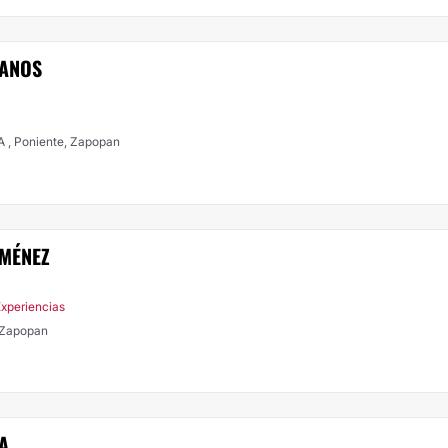
LANOS
-A , Poniente, Zapopan
IMÉNEZ
Experiencias
erona, Zapopan
A