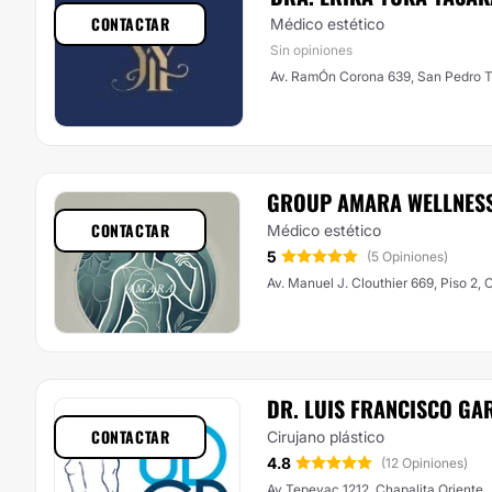
CONTACTAR
Médico estético
Sin opiniones
Av. RamÓn Corona 639, San Pedro 
GROUP AMARA WELLNES
CONTACTAR
Médico estético
5
(5 Opiniones)
Av. Manuel J. Clouthier 669, Piso 2,
DR. LUIS FRANCISCO GA
CONTACTAR
Cirujano plástico
4.8
(12 Opiniones)
Av Tepeyac 1212, Chapalita Oriente,