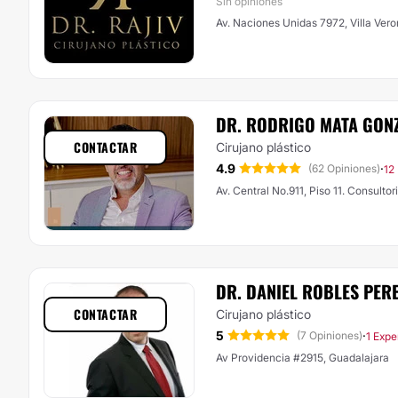
Sin opiniones
Av. Naciones Unidas 7972, Villa Ver
DR. RODRIGO MATA GON
CONTACTAR
Cirujano plástico
4.9
·
(62 Opiniones)
12
Av. Central No.911, Piso 11. Consulto
DR. DANIEL ROBLES PER
CONTACTAR
Cirujano plástico
5
·
(7 Opiniones)
1 Expe
Av Providencia #2915, Guadalajara