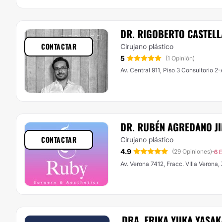
DR. RIGOBERTO CASTEL
CONTACTAR
Cirujano plástico
5
(1 Opinión)
Av. Central 911, Piso 3 Consultorio 2
DR. RUBÉN AGREDANO J
CONTACTAR
Cirujano plástico
4.9
·
(29 Opiniones)
6 
Av. Verona 7412, Fracc. VIlla V
DRA. ERIKA YUKA YASAK