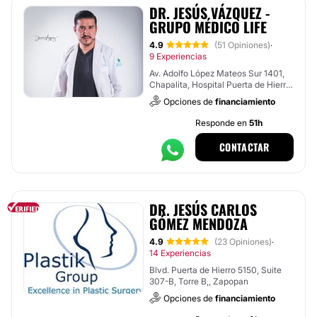
DR. JESÚS VÁZQUEZ -
GRUPO MÉDICO LIFE
4.9
(51 Opiniones)
·
9 Experiencias
Av. Adolfo López Mateos Sur 1401,
Chapalita, Hospital Puerta de Hierro
, Tlajomulco de Zúñiga
Opciones de
financiamiento
Responde en
51h
CONTACTAR
DR. JESÚS CARLOS
GÓMEZ MENDOZA
4.9
(23 Opiniones)
·
14 Experiencias
Blvd. Puerta de Hierro 5150, Suite
307-B, Torre B,, Zapopan
Opciones de
financiamiento