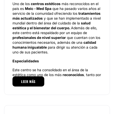
Uno de los
centros estéticos
más reconocidos en el
país es
Meic - Med Spa
que ha pasado varios años al
servicio de la comunidad ofreciendo los
tratamientos
más actualizados
y que se han implementado a nivel
mundial dentro del área del cuidado de la
salud
estética y el bienestar del cuerpo.
Además de ello,
este centro está respaldado por un equipo de
profesionales de nivel superior
que cuentan con los
conocimientos necesarios, además de una
calidad
humana inigualable
para dirigir su atención a cada
uno de sus pacientes.
Especialidades
Este centro se ha consolidado en el área de la
estética como uno de los más
reconocidos
, tanto por
los profesionales como por los pacientes, pues ofrece
LEER MÁS
un completo portafolio de servicios que busca poner a
su disposición una
solución efectiva
ante cualquiera
que sea su caso. Dentro de sus tratamientos más
destacados se encuentran aquellos que no requieren
del paso por el quirófano, son
mínimamente
invasivos
y ofrecen unos resultados completamente
efectivos, tanto a corto como a largo plazo; entre