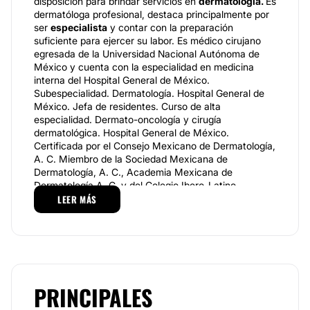
disposición para brindar servicios en
dermatología
.
Es
dermatóloga profesional, destaca principalmente por
ser
especialista
y contar con la preparación
suficiente para ejercer su labor. Es médico cirujano
egresada de la Universidad Nacional Autónoma de
México y cuenta con la especialidad en medicina
interna del Hospital General de México.
Subespecialidad. Dermatología. Hospital General de
México. Jefa de residentes. Curso de alta
especialidad. Dermato-oncología y cirugía
dermatológica. Hospital General de México.
Certificada por el Consejo Mexicano de Dermatología,
A. C. Miembro de la Sociedad Mexicana de
Dermatología, A. C., Academia Mexicana de
Dermatología A. C. y del Colegio Ibero-Latino-
americano de Dermatología.
LEER MÁS
Dra. Valerie Alcántara Ramírez
Es miembro de la
Sociedad Mexicana de Dermatología y Academia
mexicana de Dermatología organismos que agrupa a
todos los dermatólogos certificados del país. Su
principal función es promover el crecimiento
PRINCIPALES
académico y la educación médica continua de sus
miembros mediante la organización de cursos de