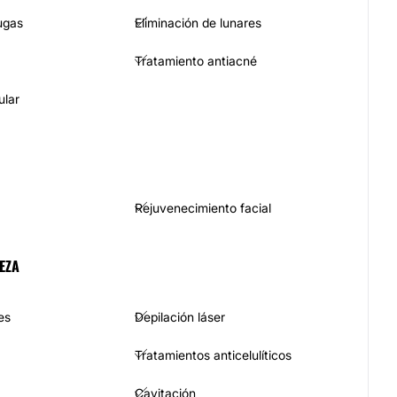
ugas
Eliminación de lunares
Tratamiento antiacné
ular
Rejuvenecimiento facial
EZA
es
Depilación láser
Tratamientos anticelulíticos
Cavitación