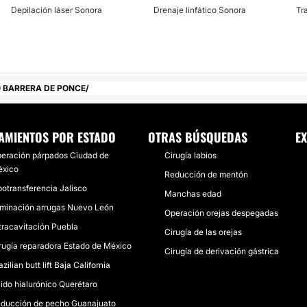
Depilación láser Sonora
Drenaje linfático Sonora
Tr
O BARRERA DE PONCE
AMIENTOS POR ESTADO
OTRAS BÚSQUEDAS
E
eración párpados Ciudad de
Cirugía labios
xico
Reducción de mentón
potransferencia Jalisco
Manchas edad
iminación arrugas Nuevo León
Operación orejas despegadas
tracavitación Puebla
Cirugía de las orejas
rugía reparadora Estado de México
Cirugía de derivación gástrica
azilian butt lift Baja California
ido hialurónico Querétaro
ducción de pecho Guanajuato