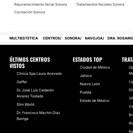
No
Rejuvenecimiento facial Sonora
Tratamientos faciales Sonora
Financiación o facilidades de pago:
Cavitación Sonora
No
MULTIESTETICA
CENTROS
SONORA
NAVOJOA
DRA. ROSARI
ÚLTIMOS CENTROS
ESTADOS TOP
TRAT
VISTOS
Ciudad de México
Op
Mé
Clínica Spa Laura Acevedo
Jalisco
Li
Gaffer
Nuevo León
El
Dr. José Luis Calderón
Puebla
Alvarez Tostado
Ul
Estado de México
Slim World
Ci
Dr. Francisco Machín Díaz
Br
Barriga
Ác
Re