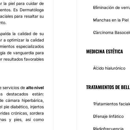
r la piel para cuidar de
Eliminación de verr
ientos. Es Dermatóloga
aciales para resaltar su
Manchas en la Piel
nto.
Carcinoma Basocel
palda la calidad de su
r a optimizar la calidad
mientos especializados
MEDICINA ESTÉTICA
ogía de vanguardia para
er resultados favorables
Ácido hialurónico
TRATAMIENTOS DE BELL
 servicios de
alto nivel
s destacados están:
de cámara hiperbárica,
Tratamientos facial
pie diabético, injertos
ridas crónicas, sordera
Drenaje linfático
ernas y pies, así como
Radiofrecuencia