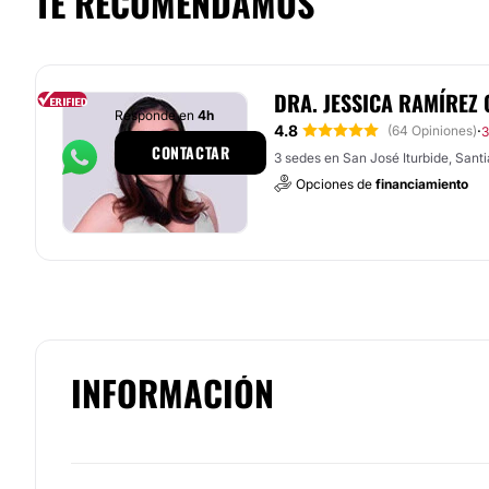
TE RECOMENDAMOS
DRA. JESSICA RAMÍREZ
Responde en
4h
4.8
·
(64 Opiniones)
3
CONTACTAR
3 sedes en San José Iturbide, Sant
Opciones de
financiamiento
INFORMACIÓN