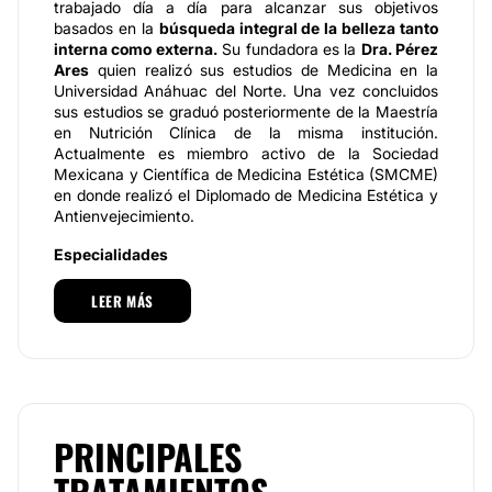
trabajado día a día para alcanzar sus objetivos
basados en la
búsqueda integral de la belleza tanto
interna como externa.
Su fundadora es la
Dra. Pérez
Ares
quien realizó sus estudios de Medicina en la
Universidad Anáhuac del Norte. Una vez concluidos
sus estudios se graduó posteriormente de la Maestría
en Nutrición Clínica de la misma institución.
Actualmente es miembro activo de la Sociedad
Mexicana y Científica de Medicina Estética (SMCME)
en donde realizó el Diplomado de Medicina Estética y
Antienvejecimiento.
Especialidades
Entre los tratamientos faciales que se realizan
O’life
LEER MÁS
se encuentran: aplicación de toxina botulínica,,
rellenos faciales, aumento de labios, mesoterapia
facial, plasma rico en plaquetas (PRP), pomuloplastía,
depilación con hilo, peelings químicos, carboxiterapia
facial, trasplante de fibroblastos autólogos, así como
diversos tratamientos corporales como
hidrolipoclasia, lipoescultura química, mesoterapia
PRINCIPALES
corporal , carboxiterapia corporal, toxina botulínica en
TRATAMIENTOS
hiperhidrosis axilar, palmar y plantar, masajes