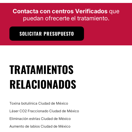
Localización
Contacta con centros Verificados
que
TRATAMIENTOS DE BELLEZA
O’life
se localiza en la Ciudad de México, en la muy
puedan ofrecerte el tratamiento.
reconocida zona de Polanco.
Posibilidad de videoconsulta:
Tratamientos faciales
SOLICITAR PRESUPUESTO
Peeling
No
Dieta
Financiación o facilidades de pago:
Mesoterapia
No
Radiofrecuencia
TRATAMIENTOS
RELACIONADOS
Toxina botulínica Ciudad de México
Láser CO2 Fraccionado Ciudad de México
Eliminación estrías Ciudad de México
Aumento de labios Ciudad de México