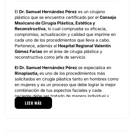
El
Dr. Samuel Hernández Pérez
es un cirujano
plástico que se encuentra certificado por el
Consejo
Mexicano de Cirugía Plástica, Estética y
Reconstructiva
, lo cual comprueba su eficacia,
compromiso, actualización y calidad que imprime en
cada uno de los procedimientos que lleva a cabo.
Pertenece, además al
Hospital Regional Valentín
Gómez Farias
en el área de cirugía plástica y
reconstructiva como jefe de servicio
El Dr. Samuel Hernández Pérez
se especializa en
Rinoplastia,
es uno de los procedimientos más
solicitados en cirugía plástica tanto en hombres como
en mujeres y es un proceso que debe lograr la mejor
combinación de tus aspectos faciales y cada
paciente debe ser tratado de manera individual y
personalizada para lograr los cambios deseados. El
LEER MÁS
profesional dará las recomendaciones necesarias
sobre el procedimiento más adecuado según el caso.
Por otra parte, realiza procedimientos como la
Blefaroplastia,
tiene como objetivo disminuir la
cantidad de piel que se acumula por la edad en los