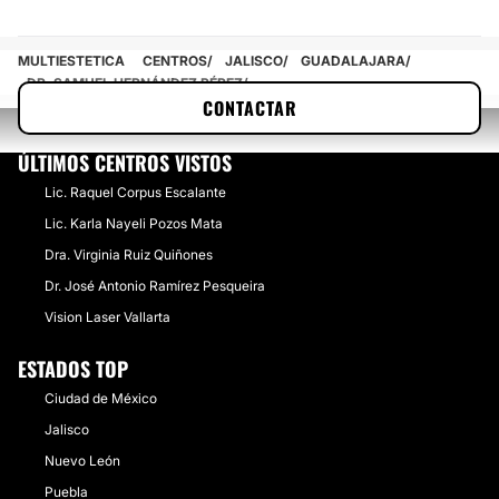
MULTIESTETICA
CENTROS
JALISCO
GUADALAJARA
DR. SAMUEL HERNÁNDEZ PÉREZ
CONTACTAR
ÚLTIMOS CENTROS VISTOS
​Lic. Raquel Corpus Escalante
​Lic. Karla Nayeli Pozos Mata
Dra. Virginia Ruiz Quiñones
Dr. José Antonio Ramírez Pesqueira
Vision Laser Vallarta
ESTADOS TOP
Ciudad de México
Jalisco
Nuevo León
Puebla