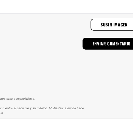
SUBIR IMAGEN
doctores o especialistas.
ión entre el paciente y su médico. Multiestetica.mx no hace
io.
DE BUSTO
AUMENTO DE BUBIS, DEBÍ HACERLO ANTES!