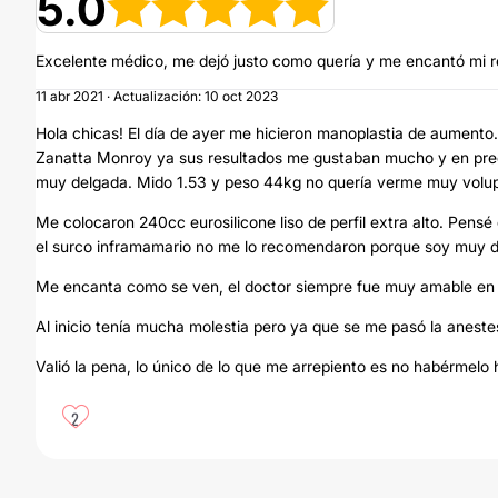
5.0
Excelente médico, me dejó justo como quería y me encantó mi r
11 abr 2021 · Actualización: 10 oct 2023
Hola chicas! El día de ayer me hicieron manoplastia de aument
Zanatta Monroy ya sus resultados me gustaban mucho y en prec
muy delgada. Mido 1.53 y peso 44kg no quería verme muy volu
Me colocaron 240cc eurosilicone liso de perfil extra alto. Pen
el surco inframamario no me lo recomendaron porque soy muy delg
Me encanta como se ven, el doctor siempre fue muy amable en el
Al inicio tenía mucha molestia pero ya que se me pasó la anest
Valió la pena, lo único de lo que me arrepiento es no habérmelo
2