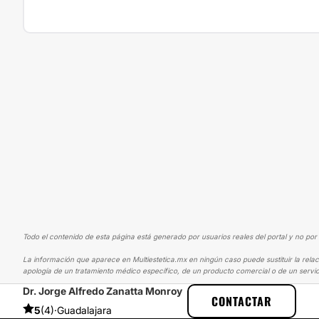
Todo el contenido de esta página está generado por usuarios reales del portal y no por 
La información que aparece en Multiestetica.mx en ningún caso puede sustituir la relac
apología de un tratamiento médico específico, de un producto comercial o de un servic
Dr. Jorge Alfredo Zanatta Monroy
MULTIESTETICA
EXPERIENCIAS
EXPERIENCIAS SOBRE AUMENTO 
CONTACTAR
5
(4)
·
Guadalajara