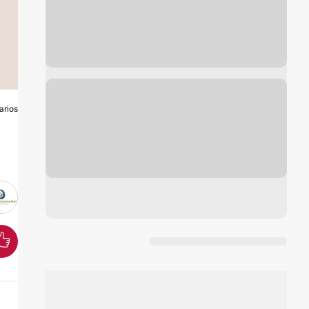
arios
O