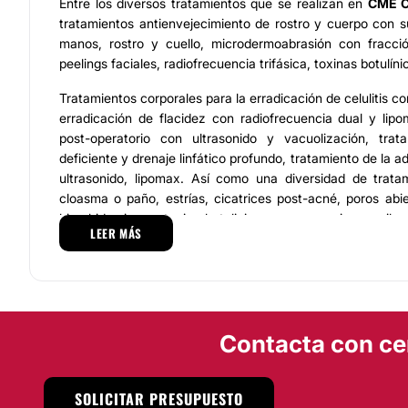
Entre los diversos tratamientos que se realizan en
CME C
tratamientos antienvejecimiento de rostro y cuerpo con s
manos, rostro y cuello, microdermoabrasión con fracci
peelings faciales, radiofrecuencia trifásica, toxinas botulíni
Tratamientos corporales para la erradicación de celulitis co
erradicación de flacidez con radiofrecuencia dual y lip
post-operatorio con ultrasonido y vacuolización, trat
deficiente y drenaje linfático profundo, tratamiento de la a
ultrasonido, lipomax. Así como una diversidad de trat
cloasma o paño, estrías, cicatrices post-acné, poros abie
hiperhidrosis con toxina botulinica en manos, pies y axil
LEER MÁS
nutrición con dietas especializadas y personalizadas.
Equipo
El grupo de profesionales de la salud dedicado al cuidado de
la
Dra
.
Rivera
Moncada
, está comprometido con el cuida
Contacta con ce
su integridad y bienestar por lo que ofrecen atención
calidad. Bajo la valoración de cada caso proponen las me
resolver el padecimiento de sus pacientes; los resultados
SOLICITAR PRESUPUESTO
instalaciones de primera, confortables y equipada con apar