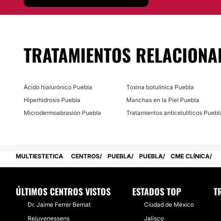
Localización
CME Clínica
ofrece sus servicios de alta calidad en ex
TRATAMIENTOS RELACIONA
ubicadas en la ciudad de Puebla, Méx.
Posibilidad de videoconsulta:
No
Ácido hialurónico Puebla
Toxina botulínica Puebla
Hiperhidrosis Puebla
Manchas en la Piel Puebla
Financiación o facilidades de pago:
Microdermoabrasión Puebla
Tratamientos anticelulíticos Puebl
No
MULTIESTETICA
CENTROS
PUEBLA
PUEBLA
CME CLÍNICA
ÚLTIMOS CENTROS VISTOS
ESTADOS TOP
T
Dr. Jaime Ferrer Bernat
Ciudad de México
Rejuvenessens
Jalisco