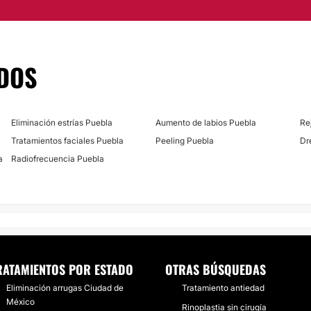
celentes instalaciones
DOS
Eliminación estrías Puebla
Aumento de labios Puebla
Re
Tratamientos faciales Puebla
Peeling Puebla
Dr
a
Radiofrecuencia Puebla
RATAMIENTOS POR ESTADO
OTRAS BÚSQUEDAS
Eliminación arrugas Ciudad de
Tratamiento antiedad
México
Rinoplastia sin cirugía