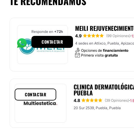
TE RECOMENDAMOS
MEILI REJUVENECIMIENT
Responde en
+72h
4.9
·
(99 Opiniones)
1
CONTACTAR
4 sedes en Atlixco, Puebla, Apizaco.
Opciones de
financiamiento
Primera visita
gratuita
CLINICA DERMATOLÓGICA
PUEBLA
CONTACTAR
4.8
·
(39 Opiniones)
1 
20 Sur 2539, Puebla, Puebla