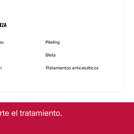
EZA
es
Peeling
Dieta
n
Tratamientos anticelulíticos
e el tratamiento.