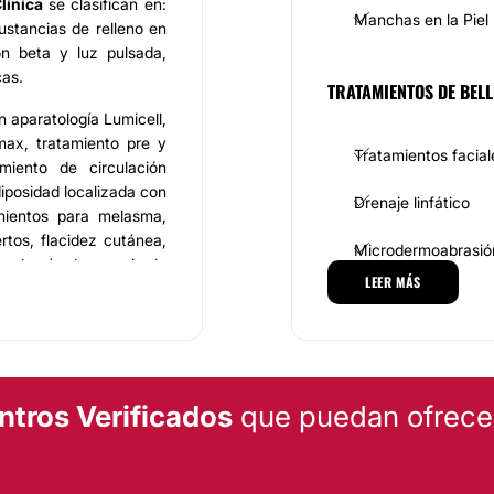
línica
se clasifican en:
Manchas en la Piel
ustancias de relleno en
ón beta y luz pulsada,
cas.
TRATAMIENTOS DE BELL
n aparatología Lumicell,
omax, tratamiento pre y
Tratamientos facial
amiento de circulación
diposidad localizada con
Drenaje linfático
amientos para melasma,
rtos, flacidez cutánea,
Microdermoabrasió
as, además de manejo de
LEER MÁS
Radiofrecuencia
 la belleza dirigido por
do de sus pacientes en
ntros Verificados
que puedan ofrecert
 personalizada de alta
jores alternativas para
 están garantizados, en
atología de vanguardia.