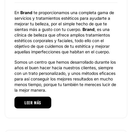
En
Brand
te proporcionamos una completa gama de
servicios y tratamientos estéticos para ayudarte a
mejorar tu belleza, por el simple hecho de que te
sientas más a gusto con tu cuerpo.
Brand
, es una
clínica de belleza que ofrece amplios tratamientos
estéticos corporales y faciales, todo ello con el
objetivo de que cuidemos de tu estética y mejorar
aquellas imperfecciones que habitan en el cuerpo.
Somos un centro que hemos desarrollado durante los
años el buen hacer hacia nuestros clientes, siempre
con un trato personalizado, y unos métodos eficaces
para así conseguir los mejores resultados en mucho
menos tiempo, porque tu también te mereces lucir de
la mejor manera.
Especialidades
LEER MÁS
Brand
te ofrece una amplia gama de servicios, todos
ellos son de calidad y tienen el firme propósito de
mejorar tu estética con el fin de embellecermás aún a
cada una de sus pacientes, ejemplo de ello son la