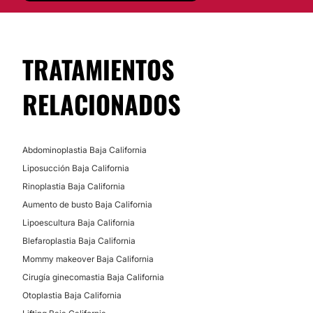
Blefaroplastia sin cirugía
Posibilidad de videoconsulta:
No
CIRUGÍA BARIÁTRICA
TRATAMIENTOS
Financiación o facilidades de pago:
Bypass Gástrico
No
RELACIONADOS
Manga Gástrica
Banda gástrica
Abdominoplastia Baja California
Liposucción Baja California
Rinoplastia Baja California
Aumento de busto Baja California
Lipoescultura Baja California
Blefaroplastia Baja California
Mommy makeover Baja California
Cirugía ginecomastia Baja California
Otoplastia Baja California