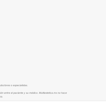
doctores o especialistas.
ión entre el paciente y su médico. Multiestetica.mx no hace
io.
ACIAL
RECOMIENDO AL DR NOÉ MALDONADO, TE MUESTRA CÓMO VAS A 