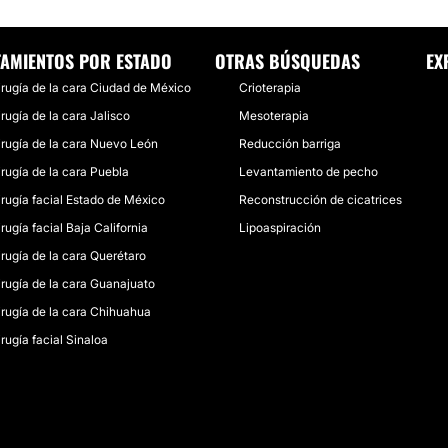
TAMIENTOS POR ESTADO
OTRAS BÚSQUEDAS
EX
irugía de la cara Ciudad de México
Crioterapia
rugía de la cara Jalisco
Mesoterapia
irugía de la cara Nuevo León
Reducción barriga
irugía de la cara Puebla
Levantamiento de pecho
irugía facial Estado de México
Reconstrucción de cicatrices
rugía facial Baja California
Lipoaspiración
irugía de la cara Querétaro
irugía de la cara Guanajuato
irugía de la cara Chihuahua
rugía facial Sinaloa