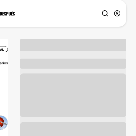
 DESPUÉS
IAL
arios