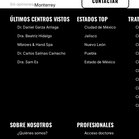
CONTACTAR
Sin opiniones
·
Monterrey
ÚLTIMOS CENTROS VISTOS
ESTADOS TOP
TRA
Dr. Daniel Garza Arriaga
Ciudad de México
C
Dra. Beatriz Hidalgo
Jalisco
Ci
Mbrows & Hand Spa
Nuevo León
C
Dr. Carlos Salinas Camacho
Puebla
C
Dra. Sam Es
Estado de México
C
Ci
C
C
C
Ci
SOBRE NOSOTROS
PROFESIONALES
¿Quiénes somos?
Acceso doctores