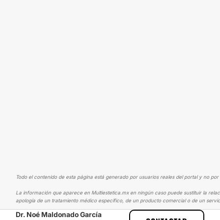
Todo el contenido de esta página está generado por usuarios reales del portal y no por 
La información que aparece en Multiestetica.mx en ningún caso puede sustituir la relac
apología de un tratamiento médico específico, de un producto comercial o de un servic
Dr. Noé Maldonado García
MULTIESTETICA
EXPERIENCIAS
EXPERIENCIAS SOBRE CIRUGÍA F