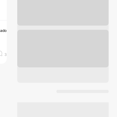
sado
3