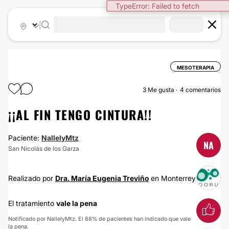
TypeError: Failed to fetch
|
MESOTERAPIA
3
Me gusta
4 comentarios
¡¡AL FIN TENGO CINTURA!!
Paciente:
NallelyMtz
NA
San Nicolás de los Garza
Realizado por
Dra. María Eugenia Treviño
en Monterrey
El tratamiento
vale la pena
Notificado por NallelyMtz. El 88% de pacientes han indicado que vale
la pena.