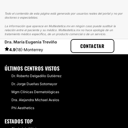
Todo el contenido de esta página está generado por usuarios reales del portal y no por
doctores o especialistas.
La información que aparece en Multiestetica.mx en ningún caso puede sustituir la
relación entre el paciente y su médico. Multiestetica.mx no hace apología de un
tratamiento médico específico, de un producto comercial o de un servicio.
Dra. María Eugenia Treviño
MULTIESTETICA
EXPERIENCIAS
CONTACTAR
EXPERIENCIAS SOBRE MESOTERAPIA
¡¡AL FIN TENGO CINTURA!!
4.9
(18)
·
Monterrey
ÚLTIMOS CENTROS VISTOS
Dr. Roberto Delgadillo Gutiérrez
Dr. Jorge Dueñas Sotomayor
Mgm Clínicas Dermatológicas
Dra. Alejandra Michael Avalos
Phi Aesthetics
ESTADOS TOP