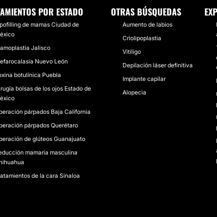
TAMIENTOS POR ESTADO
OTRAS BÚSQUEDAS
EXP
ipofilling de mamas Ciudad de
Aumento de labios
éxico
Criolipoplastia
amoplastia Jalisco
Vitiligo
lefarocalasia Nuevo León
Depilación láser definitiva
oxina botulínica Puebla
Implante capilar
irugía bolsas de los ojos Estado de
Alopecia
éxico
peración párpados Baja California
peración párpados Querétaro
peración de glúteos Guanajuato
educción mamaria masculina
hihuahua
ratamientos de la cara Sinaloa