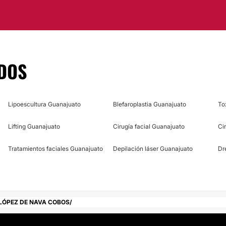
e el paciente se quede
fesionalismo en la
DOS
ato.
Lipoescultura Guanajuato
Blefaroplastia Guanajuato
To
Lifting Guanajuato
Cirugía facial Guanajuato
Ci
Tratamientos faciales Guanajuato
Depilación láser Guanajuato
Dr
LÓPEZ DE NAVA COBOS