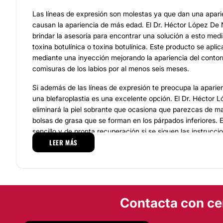
Las líneas de expresión son molestas ya que dan una apari
causan la apariencia de más edad. El Dr. Héctor López De
brindar la asesoría para encontrar una solución a esto medi
toxina botulínica o toxina botulínica. Este producto se aplic
mediante una inyección mejorando la apariencia del contorn
comisuras de los labios por al menos seis meses.
Si además de las líneas de expresión te preocupa la aparie
una blefaroplastia es una excelente opción. El Dr. Héctor
eliminará la piel sobrante que ocasiona que parezcas de m
bolsas de grasa que se forman en los párpados inferiores. 
sencillo y de pronta recuperación si se siguen las instrucci
LEER MÁS
doctor.
Si se busca mejorar la armonía facial y modificar la aparienc
rinoplastia es la mejor opción. Con esta intervención el D
Cobos será capaz no solo de corregir aquellas imperfeccio
te encuentres cómodo, sino de devolver el buen funcionami
Contacta con ce
El procedimiento es sencillo, se lleva a cabo en un par de 
general y en algunos casos con sedación. En la mayoría de 