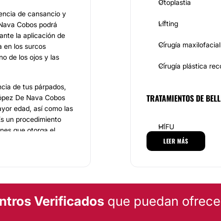
Otoplastia
encia de cansancio y
Lifting
 Nava Cobos podrá
ante la aplicación de
Cirugía maxilofacial
a en los surcos
o de los ojos y las
Cirugía plástica re
ncia de tus párpados,
TRATAMIENTOS DE BELL
 López De Nava Cobos
ayor edad, así como las
Es un procedimiento
HIFU
ones que otorga el
LEER MÁS
Depilación láser
ia de la nariz, la
Radiofrecuencia
r. Héctor López De Nava
nes con las que se no
Cavitación
ento de la respiración.
ntros Verificados
que puedan ofrecert
horas, con anestesia
los casos el