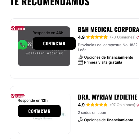
TE RECOMENDAMOS
B&H MEDICAL CORPORA
Responde en
46h
4.9
·
(70 Opiniones)
7
CONTACTAR
Provincias del campestre No. 1832, Col. Balcones del Campestre,
León
Opciones de
financiamiento
Primera visita
gratuita
DRA. MYRIAM LYDIETHE
Responde en
13h
4.9
·
(97 Opiniones)
9
CONTACTAR
2 sedes en León
Opciones de
financiamiento