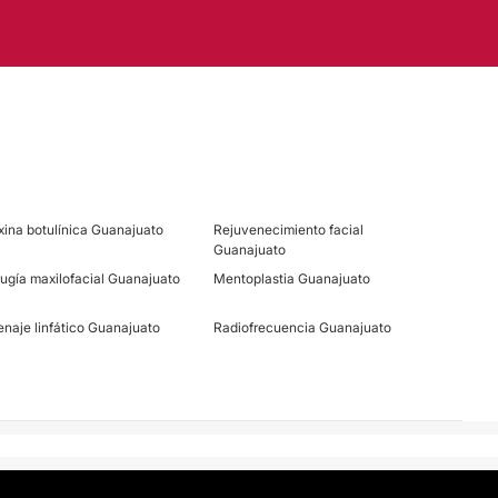
xina botulínica Guanajuato
Rejuvenecimiento facial
Guanajuato
rugía maxilofacial Guanajuato
Mentoplastia Guanajuato
enaje linfático Guanajuato
Radiofrecuencia Guanajuato