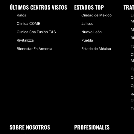
ÚLTIMOS CENTROS VISTOS
ESTADOS TOP
TRA
Kalós
Ciudad de México
L
M
Clínica COME
Jalisco
M
Clínica Spa Fusión T&S
Nuevo León
B
Rivitalizza
Puebla
T
Bienestar En Armonía
Estado de México
C
M
O
O
O
R
C
T
SOBRE NOSOTROS
PROFESIONALES