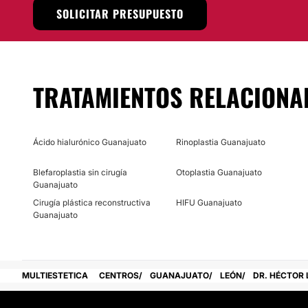
procedimiento es ambulatorio, es decir no es necesario qu
SOLICITAR PRESUPUESTO
en el hospital.
Localización
El Dr. Héctor López De Nava Cobos ofrece su servicio y pro
TRATAMIENTOS RELACIONA
Torre Médica Santé ubicada en la ciudad de León, Guanaju
Posibilidad de videoconsulta:
No
Ácido hialurónico Guanajuato
Rinoplastia Guanajuato
Financiación o facilidades de pago:
Blefaroplastia sin cirugía
Otoplastia Guanajuato
Guanajuato
No
Cirugía plástica reconstructiva
HIFU Guanajuato
Guanajuato
MULTIESTETICA
CENTROS
GUANAJUATO
LEÓN
DR. HÉCTOR 