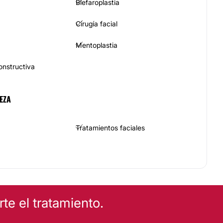
Blefaroplastia
Cirugía facial
Mentoplastia
constructiva
EZA
Tratamientos faciales
Drenaje linfático
Tratamientos anticelulíticos
e el tratamiento.