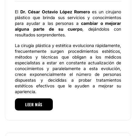
El
Dr. César Octavio López Romero
es un cirujano
plástico que brinda sus servicios y conocimientos
para ayudar a las personas a
cambiar o mejorar
alguna parte de su cuerpo
, dejándolos con
resultados sorprendentes.
La cirugía plástica y estética evoluciona rápidamente,
frecuentemente surgen procedimientos estéticos,
métodos y técnicas que obligan a los médicos
especialistas a estar en constante actualización de
conocimientos y paralelamente a esta evolución,
crece exponencialmente el número de personas
dispuestas y decididas a probar tratamientos
estéticos efectivos que le ayuden a mejorar su
apariencia.
Siga sus instintos y renueve su imagen facial y
LEER MÁS
corporal de la mano de un especialista con
reconocida experiencia.
Especialidades a su disposición
El
Dr. César Octavio López Romero
se pone a sus