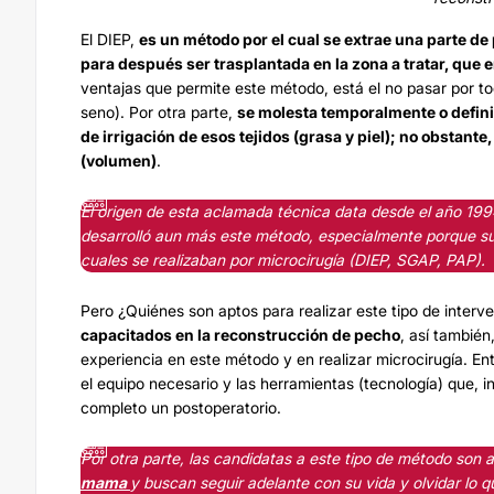
El DIEP,
es un método por el cual se extrae una parte de 
para después ser trasplantada en la zona a tratar, que e
ventajas que permite este método, está el no pasar por to
seno
). Por otra parte,
se molesta temporalmente o definit
de irrigación de esos tejidos (grasa y piel); no obstan
(volumen)
.
El origen de esta aclamada técnica data desde el año 1994
desarrolló aun más este método, especialmente porque su
cuales se realizaban por microcirugía (DIEP, SGAP, PAP).
Pero ¿Quiénes son aptos para realizar este tipo de inter
capacitados en la reconstrucción de pecho
, así tambié
experiencia en este método y en realizar microcirugía. Ent
el equipo necesario y las herramientas (tecnología) que, i
completo un postoperatorio.
Por otra parte, las candidatas a este tipo de método son
mama
y buscan seguir adelante con su vida y olvidar lo 