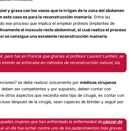
piel y grasa con los vasos que la irrigan de la zona del abdomen
n este caso es para la
reconstrucción mamaria
. Entre las
do ese proceso que implica el emplear prótesis (
implantes de
ivamente el músculo recto abdominal, el cual realiza el proceso
te, sí se consigue una excelente reconstrucción mamaria
, pero fue en Francia que gracias al profesor Laurent Lantieri, se
 interés se enfocaba en métodos de reconstrucción natural, los
venciones? se debe realizar únicamente por
médicos cirujanos
n, deben ser competentes y por supuesto, deben contar con
re otros aspectos que necesita este tipo de cirugía, es contar con
ncluso después de la cirugía, sean capaces de brindar y seguir por
 aquellas mujeres que han enfrentado la enfermedad de
cáncer de
que un día fue luchar contra uno de los padecimientos más graves