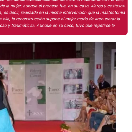
de la mujer, aunque el proceso fue, en su caso, «largo y costoso».
 es decir, realizada en la misma intervención que la mastectomía
a ella, la reconstrucción supone el mejor modo de «recuperar la
oso y traumático». Aunque en su caso, tuvo que repetirse la