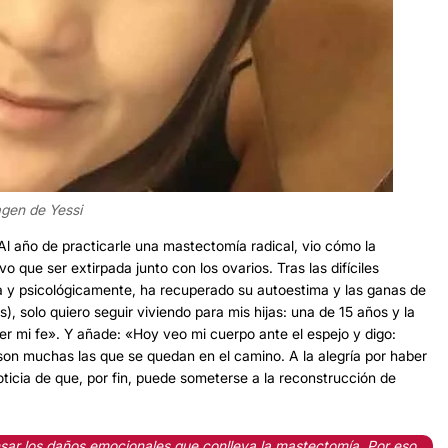
gen de Yessi
Al año de practicarle una mastectomía radical, vio cómo la
 que ser extirpada junto con los ovarios. Tras las difíciles
ca y psicológicamente, ha recuperado su autoestima y las ganas de
, solo quiero seguir viviendo para mis hijas: una de 15 años y la
der mi fe». Y añade: «Hoy veo mi cuerpo ante el espejo y digo:
on muchas las que se quedan en el camino. A la alegría por haber
icia de que, por fin, puede someterse a la reconstrucción de
sar los daños emocionales que conlleva la mastectomía. Por eso,