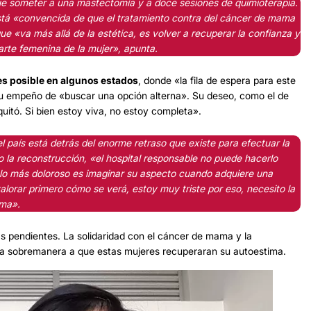
 que someter a una mastectomía y a doce sesiones de quimioterapia.
stá «convencida de que el tratamiento contra del cáncer de mama
e «va más allá de la estética, es volver a recuperar la confianza y
parte femenina de la mujer», apunta.
 es posible en algunos estados
, donde «la fila de espera para este
su empeño de «buscar una opción alterna». Su deseo, como el de
uitó. Si bien estoy viva, no estoy completa».
l país está detrás del enorme retraso que existe para efectuar la
 la reconstrucción, «el hospital responsable no puede hacerlo
, lo más doloroso es imaginar su aspecto cuando adquiere una
lorar primero cómo se verá, estoy muy triste por eso, necesito la
sma».
ras pendientes. La solidaridad con el cáncer de mama y la
ía sobremanera a que estas mujeres recuperaran su autoestima.