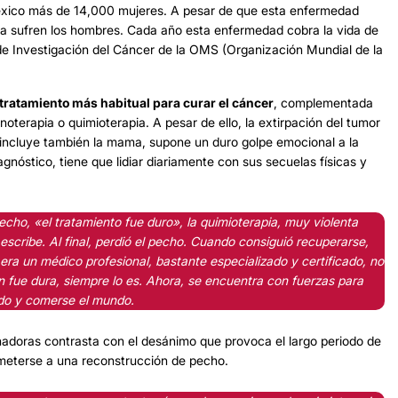
xico más de 14,000 mujeres. A pesar de que esta enfermedad
la sufren los hombres. Cada año esta enfermedad cobra la vida de
de Investigación del Cáncer de la OMS (Organización Mundial de la
 tratamiento más habitual para curar el cáncer
, complementada
terapia o quimioterapia. A pesar de ello, la extirpación del tumor
s incluye también la mama, supone un duro golpe emocional a la
gnóstico, tiene que lidiar diariamente con sus secuelas físicas y
cho, «el tratamiento fue duro», la quimioterapia, muy violenta
escribe. Al final, perdió el pecho. Cuando consiguió recuperarse,
era un médico profesional, bastante especializado y certificado, no
 fue dura, siempre lo es. Ahora, se encuentra con fuerzas para
ndo y comerse el mundo.
chadoras contrasta con el desánimo que provoca el largo periodo de
meterse a una reconstrucción de pecho.