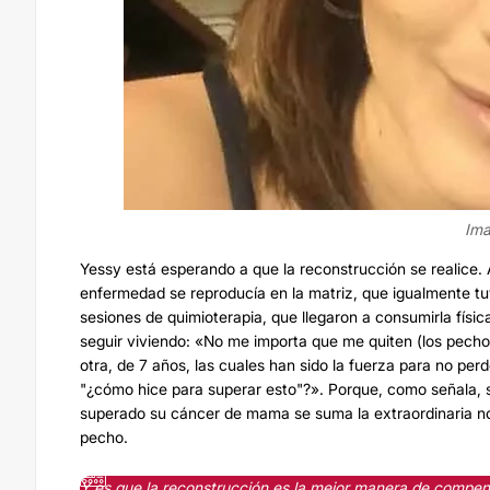
Ima
Yessy está esperando a que la reconstrucción se realice. 
enfermedad se reproducía en la matriz, que igualmente tuvo
sesiones de quimioterapia, que llegaron a consumirla físi
seguir viviendo: «No me importa que me quiten (los pechos)
otra, de 7 años, las cuales han sido la fuerza para no per
"¿cómo hice para superar esto"?». Porque, como señala, s
superado su cáncer de mama se suma la extraordinaria not
pecho.
Y es que la reconstrucción es la mejor manera de compen