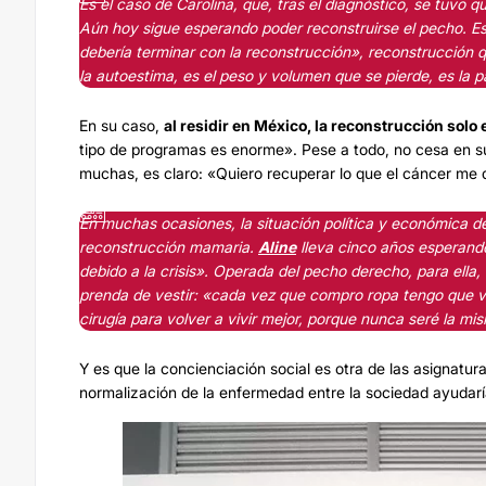
Es el caso de Carolina, que, tras el diagnóstico, se tuvo
Aún hoy sigue esperando poder reconstruirse el pecho. E
debería terminar con la reconstrucción», reconstrucción qu
la autoestima, es el peso y volumen que se pierde, es la 
En su caso,
al residir en México, la reconstrucción solo
tipo de programas es enorme». Pese a todo, no cesa en 
muchas, es claro: «Quiero recuperar lo que el cáncer me q
En muchas ocasiones, la situación política y económica de
reconstrucción mamaria.
Aline
lleva cinco años esperando
debido a la crisis». Operada del pecho derecho, para ella
prenda de vestir: «cada vez que compro ropa tengo que va
cirugía para volver a vivir mejor, porque nunca seré la mi
Y es que la concienciación social es otra de las asignatu
normalización de la enfermedad entre la sociedad ayudar