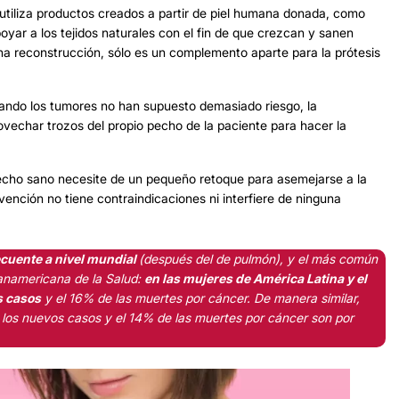
 utiliza productos creados a partir de piel humana donada, como
oyar a los tejidos naturales con el fin de que crezcan y sanen
na reconstrucción, sólo es un complemento aparte para la prótesis
ando los tumores no han supuesto demasiado riesgo, la
vechar trozos del propio pecho de la paciente para hacer la
pecho sano necesite de un pequeño retoque para asemejarse a la
ención no tiene contraindicaciones ni interfiere de ninguna
cuente a nivel mundial
(después del de pulmón), y el más común
Panamericana de la Salud:
en las mujeres de América Latina y el
s casos
y el 16% de las muertes por cáncer. De manera similar,
 los nuevos casos y el 14% de las muertes por cáncer son por