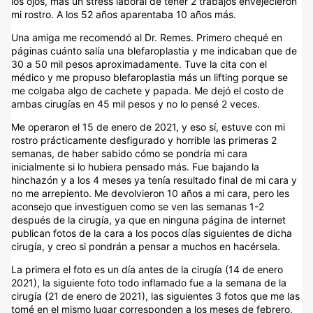
los ojos, más un stress laboral de tener 2 trabajos envejecieron
mi rostro. A los 52 años aparentaba 10 años más.
Una amiga me recomendó al Dr. Remes. Primero chequé en
páginas cuánto salía una blefaroplastia y me indicaban que de
30 a 50 mil pesos aproximadamente. Tuve la cita con el
médico y me propuso blefaroplastia más un lifting porque se
me colgaba algo de cachete y papada. Me dejó el costo de
ambas cirugías en 45 mil pesos y no lo pensé 2 veces.
Me operaron el 15 de enero de 2021, y eso sí, estuve con mi
rostro prácticamente desfigurado y horrible las primeras 2
semanas, de haber sabido cómo se pondría mi cara
inicialmente si lo hubiera pensado más. Fue bajando la
hinchazón y a los 4 meses ya tenía resultado final de mi cara y
no me arrepiento. Me devolvieron 10 años a mi cara, pero les
aconsejo que investiguen como se ven las semanas 1-2
después de la cirugía, ya que en ninguna página de internet
publican fotos de la cara a los pocos días siguientes de dicha
cirugía, y creo si pondrán a pensar a muchos en hacérsela.
La primera el foto es un día antes de la cirugía (14 de enero
2021), la siguiente foto todo inflamado fue a la semana de la
cirugía (21 de enero de 2021), las siguientes 3 fotos que me las
tomé en el mismo lugar corresponden a los meses de febrero,