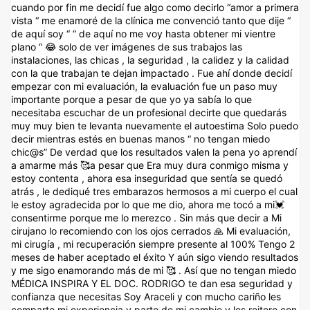
cuando por fin me decidí fue algo como decirlo “amor a primera
vista “ me enamoré de la clínica me convenció tanto que dije “
de aquí soy “ “ de aquí no me voy hasta obtener mi vientre
plano “ 😂 solo de ver imágenes de sus trabajos las
instalaciones, las chicas , la seguridad , la calidez y la calidad
con la que trabajan te dejan impactado . Fue ahí donde decidí
empezar con mi evaluación, la evaluación fue un paso muy
importante porque a pesar de que yo ya sabía lo que
necesitaba escuchar de un profesional decirte que quedarás
muy muy bien te levanta nuevamente el autoestima Solo puedo
decir mientras estés en buenas manos “ no tengan miedo
chic@s” De verdad que los resultados valen la pena yo aprendí
a amarme más 🥰a pesar que Era muy dura conmigo misma y
estoy contenta , ahora esa inseguridad que sentía se quedó
atrás , le dediqué tres embarazos hermosos a mi cuerpo el cual
le estoy agradecida por lo que me dio, ahora me tocó a mi💓
consentirme porque me lo merezco . Sin más que decir a Mi
cirujano lo recomiendo con los ojos cerrados 🙏 Mi evaluación,
mi cirugía , mi recuperación siempre presente al 100% Tengo 2
meses de haber aceptado el éxito Y aún sigo viendo resultados
y me sigo enamorando más de mi 🥰 . Así que no tengan miedo
MÉDICA INSPIRA Y EL DOC. RODRIGO te dan esa seguridad y
confianza que necesitas Soy Araceli y con mucho cariño les
comparto mi experiencia y parte de mi cambio y les reitero con