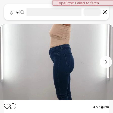
TypeError: Failed to fetch
|
1
/
6
4
Me gusta
MOMMY MAKEOVER