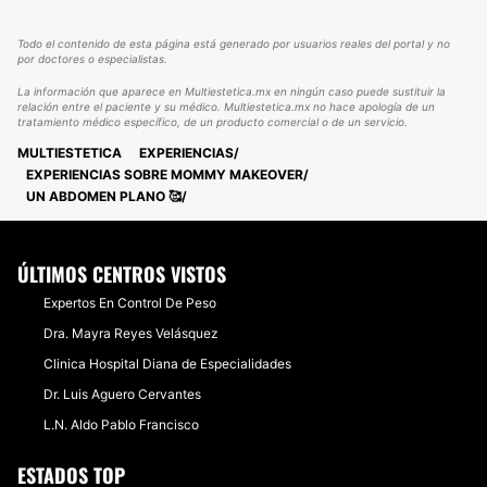
Todo el contenido de esta página está generado por usuarios reales del portal y no
por doctores o especialistas.
La información que aparece en Multiestetica.mx en ningún caso puede sustituir la
relación entre el paciente y su médico. Multiestetica.mx no hace apología de un
tratamiento médico específico, de un producto comercial o de un servicio.
MULTIESTETICA
EXPERIENCIAS
EXPERIENCIAS SOBRE MOMMY MAKEOVER
UN ABDOMEN PLANO 🥰
ÚLTIMOS CENTROS VISTOS
Expertos En Control De Peso
Dra. Mayra Reyes Velásquez
Clinica Hospital Diana de Especialidades
Dr. Luis Aguero Cervantes
L.N. Aldo Pablo Francisco
ESTADOS TOP