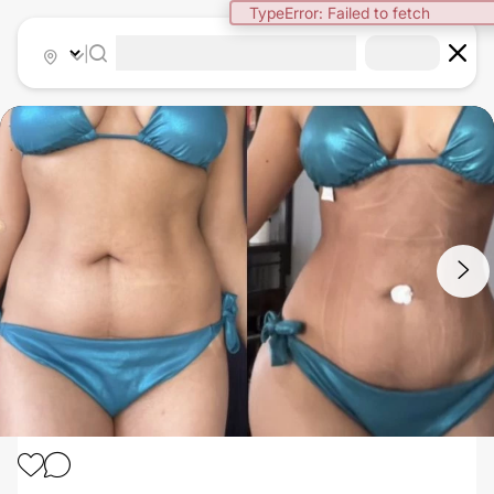
TypeError: Failed to fetch
|
1
/
3
MASTOPEXIA