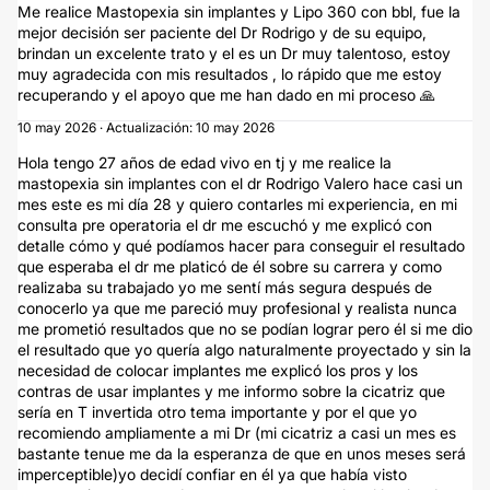
Me realice Mastopexia sin implantes y Lipo 360 con bbl, fue la
mejor decisión ser paciente del Dr Rodrigo y de su equipo,
brindan un excelente trato y el es un Dr muy talentoso, estoy
muy agradecida con mis resultados , lo rápido que me estoy
recuperando y el apoyo que me han dado en mi proceso 🙏
10 may 2026 · Actualización: 10 may 2026
Hola tengo 27 años de edad vivo en tj y me realice la
mastopexia sin implantes con el dr Rodrigo Valero hace casi un
mes este es mi día 28 y quiero contarles mi experiencia, en mi
consulta pre operatoria el dr me escuchó y me explicó con
detalle cómo y qué podíamos hacer para conseguir el resultado
que esperaba el dr me platicó de él sobre su carrera y como
realizaba su trabajado yo me sentí más segura después de
conocerlo ya que me pareció muy profesional y realista nunca
me prometió resultados que no se podían lograr pero él si me dio
el resultado que yo quería algo naturalmente proyectado y sin la
necesidad de colocar implantes me explicó los pros y los
contras de usar implantes y me informo sobre la cicatriz que
sería en T invertida otro tema importante y por el que yo
recomiendo ampliamente a mi Dr (mi cicatriz a casi un mes es
bastante tenue me da la esperanza de que en unos meses será
imperceptible)yo decidí confiar en él ya que había visto