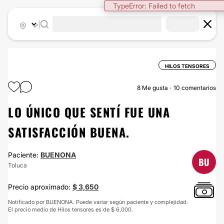
TypeError: Failed to fetch
|
HILOS TENSORES
8
Me gusta
10 comentarios
LO ÚNICO QUE SENTÍ FUE UNA
SATISFACCIÓN BUENA.
Paciente:
BUENONA
BU
Toluca
Precio aproximado:
$ 3,650
Notificado por BUENONA. Puede variar según paciente y complejidad.
El precio medio de Hilos tensores es de $ 6,000.