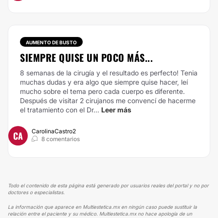
AUMENTO DE BUSTO
SIEMPRE QUISE UN POCO MÁS...
8 semanas de la cirugía y el resultado es perfecto! Tenia
muchas dudas y era algo que siempre quise hacer, leí
mucho sobre el tema pero cada cuerpo es diferente.
Después de visitar 2 cirujanos me convencí de hacerme
el tratamiento con el Dr...
Leer más
CarolinaCastro2
CA
8 comentarios
Todo el contenido de esta página está generado por usuarios reales del portal y no por
doctores o especialistas.
La información que aparece en Multiestetica.mx en ningún caso puede sustituir la
relación entre el paciente y su médico. Multiestetica.mx no hace apología de un