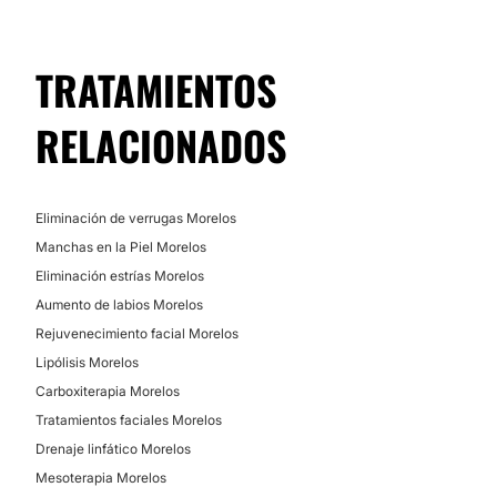
Tratamientos anticelulíticos
El consultorio de la Dra. Érika Morales Anaya está
Radiofrecuencia
ubicado en Cuernavaca, Morelos.
Cavitación
TRATAMIENTOS
Posibilidad de videoconsulta:
No
RELACIONADOS
Financiación o facilidades de pago:
No
Eliminación de verrugas Morelos
Manchas en la Piel Morelos
Eliminación estrías Morelos
Aumento de labios Morelos
Rejuvenecimiento facial Morelos
Lipólisis Morelos
Carboxiterapia Morelos
Tratamientos faciales Morelos
Drenaje linfático Morelos
Mesoterapia Morelos