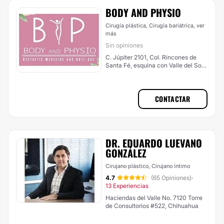
BODY AND PHYSIO
Cirugía plástica, Cirugía bariátrica,
ver
más
Sin opiniones
C. Júpiter 2101, Col. Rincones de
Santa Fé, esquina con Valle del Sol.
Y Hosp. Star Médica cons. 805,
Ciudad Juárez
CONTACTAR
DR. EDUARDO LUEVANO
GONZÁLEZ
Cirujano plástico, Cirujano íntimo
4.7
(65 Opiniones)
·
13 Experiencias
Haciendas del Valle No. 7120 Torre
de Consultorios #522, Chihuahua