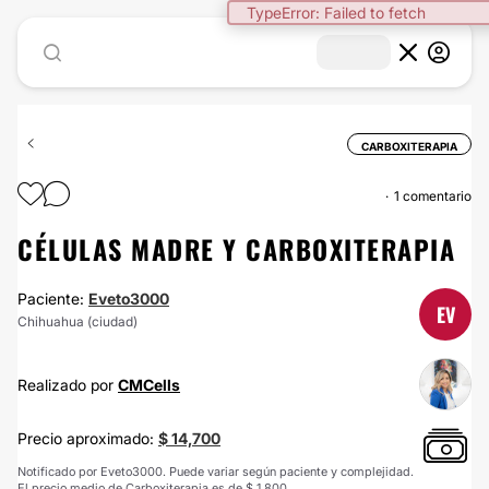
TypeError: Failed to fetch
CARBOXITERAPIA
1 comentario
CÉLULAS MADRE Y CARBOXITERAPIA
Paciente:
Eveto3000
EV
Chihuahua (ciudad)
Realizado por
CMCells
Precio aproximado:
$ 14,700
Notificado por Eveto3000. Puede variar según paciente y complejidad.
El precio medio de Carboxiterapia es de $ 1,800.