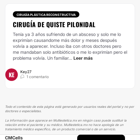
CIRUGÍA PLÁSTICA RECONSTRUCTIVA
CIRUGÍA DE QUISTE PILONIDAL
Tenía ya 3 años sufriendo de un absceso y solo me lo
exprimían causandome más dolor y meses después
volvía a aparecer. Incluso iba con otros doctores pero
me mandaban solo antibióticos o me lo exprimían pero el
problema volvía. Un familiar...
Leer más
Key27
KE
1 comentario
Todo el contenido de esta página está generado por usuarios reales del portal y no por
doctores o especialistas.
La información que aparece en Multiestetica.mx en ningún caso puede sustituir la
relación entre el paciente y su médico. Multiestetica.mx no hace apología de un
tratamiento médico específico, de un producto comercial o de un servicio.
CMCells
MULTIESTETICA
EXPERIENCIAS