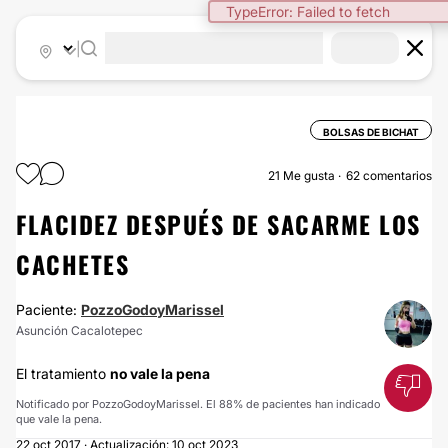
|
BOLSAS DE BICHAT
21
Me gusta
62 comentarios
FLACIDEZ DESPUÉS DE SACARME LOS
CACHETES
Paciente:
PozzoGodoyMarissel
Asunción Cacalotepec
El tratamiento
no vale la pena
Notificado por PozzoGodoyMarissel. El 88% de pacientes han indicado
que vale la pena.
22 oct 2017 · Actualización: 10 oct 2023