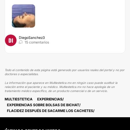
DiegoSanchez3
DI
15 comentarios
Todo el contenido de esta página está generado por usuarios reales del portal y no por
doctores o especialistas.
La información que aparece en Multiestetica.mx en ningún caso puede sustituir la
relación entre el paciente y su médico. Multiestetica.mx no hace apología de un
tratamiento médico específico, de un producto comercial o de un servicio.
MULTIESTETICA
EXPERIENCIAS
EXPERIENCIAS SOBRE BOLSAS DE BICHAT
FLACIDEZ DESPUÉS DE SACARME LOS CACHETES