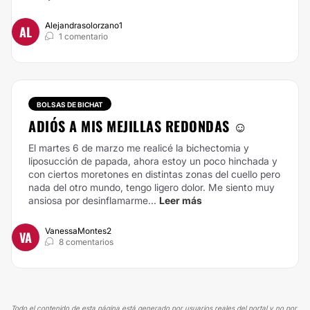
Alejandrasolorzano1
AL
1 comentario
BOLSAS DE BICHAT
ADIÓS A MIS MEJILLAS REDONDAS ☺️
El martes 6 de marzo me realicé la bichectomia y
liposucción de papada, ahora estoy un poco hinchada y
con ciertos moretones en distintas zonas del cuello pero
nada del otro mundo, tengo ligero dolor. Me siento muy
ansiosa por desinflamarme...
Leer más
VanessaMontes2
VA
8 comentarios
Todo el contenido de esta página está generado por usuarios reales del portal y no por