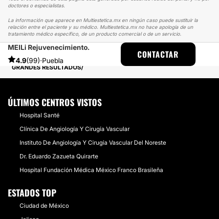
doctores o especialistas.
La información que aparece en Multiestetica.mx en ningún caso puede sustituir la
relación entre el paciente y su médico. Multiestetica.mx no hace apología de un
tratamiento médico específico, de un producto comercial o de un servicio.
MEILi Rejuvenecimiento.
MULTIESTETICA
EXPERIENCIAS
CONTACTAR
EXPERIENCIAS SOBRE BOLSAS DE BICHAT
4.9
(99)
·
Puebla
GRANDES RESULTADOS
ÚLTIMOS CENTROS VISTOS
Hospital Santé
Clínica De Angiología Y Cirugía Vascular
Instituto De Angiología Y Cirugía Vascular Del Noreste
Dr. Eduardo Zazueta Quirarte
Hospital Fundación Médica México Franco Brasileña
ESTADOS TOP
Ciudad de México