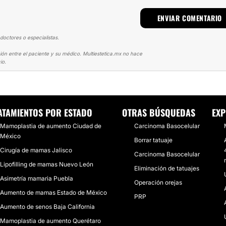
doctores o especialistas.
ión entre el paciente y su médico. Multiestetica.mx no hace
io.
DE BUSTO
CONTRACTURA MUSCULAR, CICATRICES CHUECAS
ATAMIENTOS POR ESTADO
OTRAS BÚSQUEDAS
EXP
Mamoplastia de aumento Ciudad de
Carcinoma Basocelular
México
Borrar tatuaje
Cirugía de mamas Jalisco
Carcinoma Basocelular
Lipofilling de mamas Nuevo León
Eliminación de tatuajes
Asimetría mamaria Puebla
Operación orejas
Aumento de mamas Estado de México
PRP
Aumento de senos Baja California
Mamoplastia de aumento Querétaro