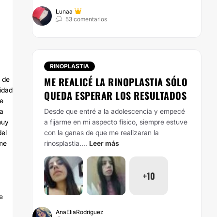
Lunaa
53 comentarios
RINOPLASTIA
ME REALICÉ LA RINOPLASTIA SÓLO
 de
idad
QUEDA ESPERAR LOS RESULTADOS
ue
ia
Desde que entré a la adolescencia y empecé
muy
a fijarme en mi aspecto físico, siempre estuve
del
con la ganas de que me realizaran la
 me
rinosplastia....
Leer más
+10
e
AnaEliaRodriguez