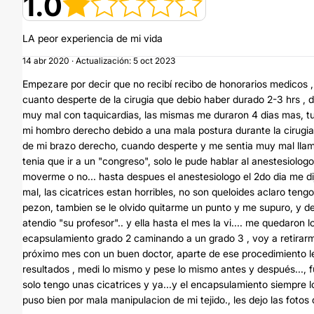
1.0
LA peor experiencia de mi vida
14 abr 2020 · Actualización: 5 oct 2023
Empezare por decir que no recibí recibo de honorarios medicos 
cuanto desperte de la cirugia que debio haber durado 2-3 hrs , 
muy mal con taquicardias, las mismas me duraron 4 dias mas, t
mi hombro derecho debido a una mala postura durante la cirugia,
de mi brazo derecho, cuando desperte y me sentia muy mal llama
tenia que ir a un "congreso", solo le pude hablar al anestesiol
moverme o no... hasta despues el anestesiologo el 2do dia me d
mal, las cicatrices estan horribles, no son queloides aclaro teng
pezon, tambien se le olvido quitarme un punto y me supuro, y d
atendio "su profesor".. y ella hasta el mes la vi.... me quedaron
ecapsulamiento grado 2 caminando a un grado 3 , voy a retirarme
próximo mes con un buen doctor, aparte de ese procedimiento le
resultados , medi lo mismo y pese lo mismo antes y después..., fu
solo tengo unas cicatrices y ya...y el encapsulamiento siempre l
puso bien por mala manipulacion de mi tejido., les dejo las fotos