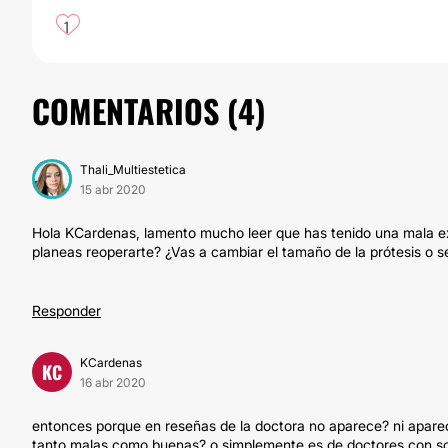
1
COMENTARIOS (
4
)
Thali_Multiestetica
15 abr 2020
Hola KCardenas, lamento mucho leer que has tenido una mala ex
planeas reoperarte? ¿Vas a cambiar el tamaño de la prótesis o 
Responder
KCardenas
KC
16 abr 2020
entonces porque en reseñas de la doctora no aparece? ni apare
tanto malas como buenas? o simplemente es de doctores con solo