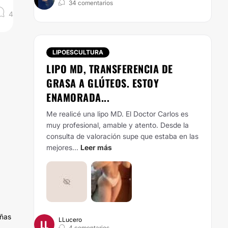
34 comentarios
4
LIPOESCULTURA
LIPO MD, TRANSFERENCIA DE
GRASA A GLÚTEOS. ESTOY
ENAMORADA...
Me realicé una lipo MD. El Doctor Carlos es
muy profesional, amable y atento. Desde la
consulta de valoración supe que estaba en las
mejores...
Leer más
eñas
LLucero
LL
4 comentarios