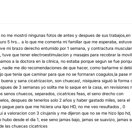
, no me mostró ningunas fotos de antes y despues de sus trabajos,en
duro 5 hrs... a lo que me comenta mi familiar que me esperaba, estuve
uve mi brazo derecho entumido por 1 semana, y contractura muscular
 tuve que tener electroestimulacion y masajes para recobrar la movil
mos a la doctora en la clinica, no estaba porque segun se fue porq
ogo, nadie me dio recomendaciones de que hacer, como bañarme si deb
ijo que tenia que caminar para que no se formaran coagulos,la pase 
o buena y sana cicatrizacion, son chuecas!, nisiquiera siguió la forma 
espues de 3 semanas yo solita me lo saque en la casa, en revisiones
 los senos chuecos, separados, cicatrices feas, el seno drecho con
los, despues de tenerlos solo 2 años y haber gastado miles, sera el
 pague para que me hiciera una lipo HD, no me veo resultados , 0
i a valoracion con 3 cirujanis y me dijeron que no se me hizo lipo hd,
o hubo desde el dia 1, ese seno jamas bajo, jamas se suavizo, jamas s
 de las chuecas cicatrices