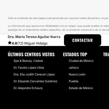
Todo el contenido de esta página está generado por usuarios reales del portal y no por 
La información que aparece en Multiestetica.mx en ningún caso puede sustituir la relac
apología de un tratamiento médico específico, de un producto comercial o de un servic
Dra. María Teresa Aguilar Ibarra
MULTIESTETICA
EXPERIENCIAS
EXPERIENCIAS SOBRE AUMENTO 
CONTACTAR
4.8
(72)
·
Miguel Hidalgo
ÚLTIMOS CENTROS VISTOS
ESTADOS TOP
TR
Spa & Beauty J'adore
Ciudad de México
Dr. Fausto López Ulloa
Jalisco
Dra. Elia Judith Cerecer López
Nuevo León
Dr. Eduardo Cervantes Gutiérrez
Puebla
Dr. Alejandro Echaury
Estado de México