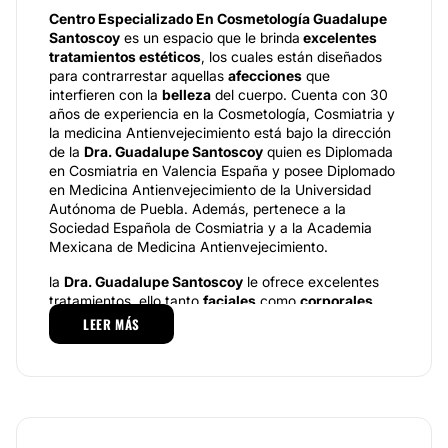
Centro Especializado En Cosmetología Guadalupe
Santoscoy
es un espacio que le brinda
excelentes
tratamientos estéticos
, los cuales están diseñados
para contrarrestar aquellas
afecciones
que
interfieren con la
belleza
del cuerpo. Cuenta con 30
años de experiencia en la Cosmetología, Cosmiatria y
la medicina Antienvejecimiento está bajo la dirección
de la
Dra. Guadalupe Santoscoy
quien es Diplomada
en Cosmiatria en Valencia España y posee Diplomado
en Medicina Antienvejecimiento de la Universidad
Autónoma de Puebla. Además, pertenece a la
Sociedad Española de Cosmiatria y a la Academia
Mexicana de Medicina Antienvejecimiento.
la
Dra. Guadalupe Santoscoy
le ofrece excelentes
tratamientos, ello tanto
faciales
como
corporales
,
por lo que usted puede tener la certeza de que su
LEER MÁS
padecimiento será tratado por
métodos y técnicas
eficientes
. El
Centro Especializado En
Cosmetología Guadalupe Santoscoy
se especializa
en combatir la
flacidez de la piel y la celulitis
, con la
única técnica francesa patentada mundialmente para
combatir estas afecciones, lo que mejora