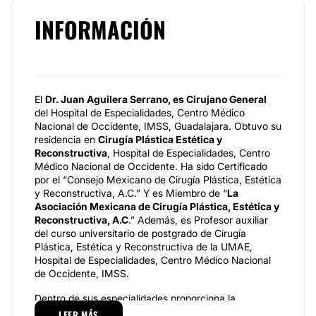
INFORMACIÓN
El
Dr. Juan Aguilera Serrano, es Cirujano General
del Hospital de Especialidades, Centro Médico
Nacional de Occidente, IMSS, Guadalajara. Obtuvo su
residencia en
Cirugía Plástica Estética y
Reconstructiva
, Hospital de Especialidades, Centro
Médico Nacional de Occidente. Ha sido Certificado
por el “Consejo Mexicano de Cirugía Plástica, Estética
y Reconstructiva, A.C.” Y es Miembro de “
La
Asociación Mexicana de Cirugía Plástica, Estética y
Reconstructiva, A.C
.” Además, es Profesor auxiliar
del curso universitario de postgrado de Cirugía
Plástica, Estética y Reconstructiva de la UMAE,
Hospital de Especialidades, Centro Médico Nacional
de Occidente, IMSS.
Dentro de sus especialidades proporciona la
Liposucción de cuello o papada
, esta cirugía se
LEER MÁS