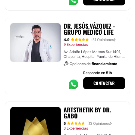
DR. JESÚS VÁZQUEZ -
GRUPO MÉDICO LIFE
4.9
(51 Opiniones)
·
9 Experiencias
Av. Adolfo López Mateos Sur 1401,
Chapalita, Hospital Puerta de Hierro
, Tlajomulco de Zúñiga
Opciones de
financiamiento
Responde en
51h
CONTACTAR
ARTSTHETIK BY DR.
GABO
5
(13 Opiniones)
·
3 Experiencias