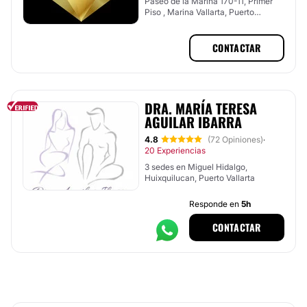
Paseo de la Marina 170-11, Primer
Piso , Marina Vallarta, Puerto
Vallarta, Jalisco
CONTACTAR
DRA. MARÍA TERESA
AGUILAR IBARRA
4.8
(72 Opiniones)
·
20 Experiencias
3 sedes en Miguel Hidalgo,
Huixquilucan, Puerto Vallarta
Responde en
5h
CONTACTAR