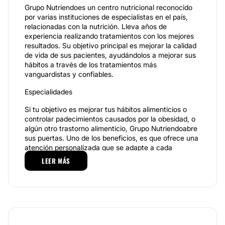
Grupo Nutriendoes un centro nutricional reconocido
por varias instituciones de especialistas en el país,
relacionadas con la nutrición. Lleva años de
experiencia realizando tratamientos con los mejores
resultados. Su objetivo principal es mejorar la calidad
de vida de sus pacientes, ayudándolos a mejorar sus
hábitos a través de los tratamientos más
vanguardistas y confiables.
Especialidades
Si tu objetivo es mejorar tus hábitos alimenticios o
controlar padecimientos causados por la obesidad, o
algún otro trastorno alimenticio, Grupo Nutriendoabre
sus puertas. Uno de los beneficios, es que ofrece una
atención personalizada que se adapte a cada
paciente para cumplir sus objetivos.
LEER MÁS
Cuenta con un grupo de especialistas nutriólogos que
realizarán un diagnóstico para determinará qué es lo
que realmente necesita tu cuerpo, por supuesto que
te apoyarán durante y después del proceso de iniciar
una dieta. Además habrá un seguimiento puntual,
normalmente se hace cada semana, con esto ellos